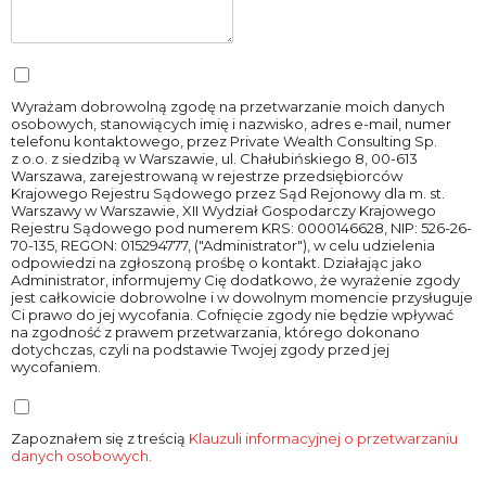
Wyrażam dobrowolną zgodę na przetwarzanie moich danych
osobowych, stanowiących imię i nazwisko, adres e-mail, numer
telefonu kontaktowego, przez Private Wealth Consulting Sp.
z o.o. z siedzibą w Warszawie, ul. Chałubińskiego 8, 00-613
Warszawa, zarejestrowaną w rejestrze przedsiębiorców
Krajowego Rejestru Sądowego przez Sąd Rejonowy dla m. st.
Warszawy w Warszawie, XII Wydział Gospodarczy Krajowego
Rejestru Sądowego pod numerem KRS: 0000146628, NIP: 526-26-
70-135, REGON: 015294777, ("Administrator"), w celu udzielenia
odpowiedzi na zgłoszoną prośbę o kontakt. Działając jako
Administrator, informujemy Cię dodatkowo, że wyrażenie zgody
jest całkowicie dobrowolne i w dowolnym momencie przysługuje
Ci prawo do jej wycofania. Cofnięcie zgody nie będzie wpływać
na zgodność z prawem przetwarzania, którego dokonano
dotychczas, czyli na podstawie Twojej zgody przed jej
wycofaniem.
Zapoznałem się z treścią
Klauzuli informacyjnej o przetwarzaniu
danych osobowych.