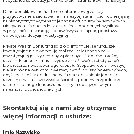
nabycia lub sprzedaży jakichkolwiek instrumentów finansowych.
Dane opublikowane na stronie internetowej zostały
przygotowane z zachowaniem należytej staranności i opierają się
na historycznych wycenach jednostek funduszy inwestycyjnych.
Nie gwarantują one jednak osiągnięcia podobnych wyników
w przyszłości i nie mogą stanowić wystarczającej podstawy
do podjęcia decyzji inwestycyjnej.
Private Wealth Consulting sp. z o.o. informuje, że fundusze
inwestycyjne nie gwarantują realizacji założonego celu
inwestycyjnego, czy ochrony wpłaconych środków, a każdy
uczestnik funduszu musi liczyć się z możliwością utraty całości
lub części zainwestowanego kapitału. Stopa zwrotu z inwestycji
nie jest równa wynikom inwestycyjnym funduszy inwestycyjnych,
gdyż jest zależna od dnia nabycia oraz odkupienia jednostek
uczestnictwa, a także wysokości opłat pobranych zgodnie ze
statutem danego funduszu oraz innych obciążeń, w tym
należności publicznoprawnych.
Skontaktuj się z nami aby otrzymać
więcej informacji o usłudze:
Imię Nazwisko