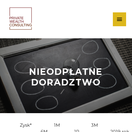
NIEODPŁATNE
DORADZTWO
Zysk* 1M 3M
6M 1R 2019 rok