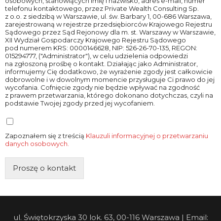
osobowych, stanowiących imię i nazwisko, adres e-mail, numer
telefonu kontaktowego, przez Private Wealth Consulting Sp.
z o.o. z siedzibą w Warszawie, ul. św. Barbary 1, 00-686 Warszawa,
zarejestrowaną w rejestrze przedsiębiorców Krajowego Rejestru
Sądowego przez Sąd Rejonowy dla m. st. Warszawy w Warszawie,
XII Wydział Gospodarczy Krajowego Rejestru Sądowego
pod numerem KRS: 0000146628, NIP: 526-26-70-135, REGON:
015294777, ("Administrator"), w celu udzielenia odpowiedzi
na zgłoszoną prośbę o kontakt. Działając jako Administrator,
informujemy Cię dodatkowo, że wyrażenie zgody jest całkowicie
dobrowolne i w dowolnym momencie przysługuje Ci prawo do jej
wycofania. Cofnięcie zgody nie będzie wpływać na zgodność
z prawem przetwarzania, którego dokonano dotychczas, czyli na
podstawie Twojej zgody przed jej wycofaniem.
Zapoznałem się z treścią
Klauzuli informacyjnej o przetwarzaniu
danych osobowych.
Proszę o kontakt
ul. Świętokrzyska 30 lok. 63, 00-116 Warszawa | Email: