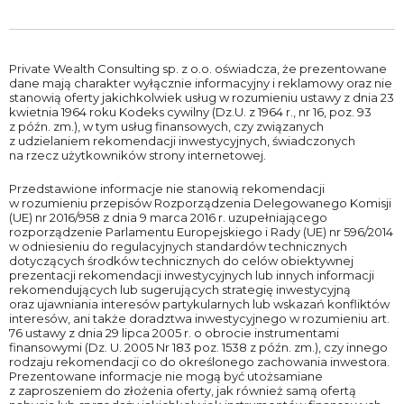
Private Wealth Consulting sp. z o.o. oświadcza, że prezentowane
dane mają charakter wyłącznie informacyjny i reklamowy oraz nie
stanowią oferty jakichkolwiek usług w rozumieniu ustawy z dnia 23
kwietnia 1964 roku Kodeks cywilny (Dz.U. z 1964 r., nr 16, poz. 93
z późn. zm.), w tym usług finansowych, czy związanych
z udzielaniem rekomendacji inwestycyjnych, świadczonych
na rzecz użytkowników strony internetowej.
Przedstawione informacje nie stanowią rekomendacji
w rozumieniu przepisów Rozporządzenia Delegowanego Komisji
(UE) nr 2016/958 z dnia 9 marca 2016 r. uzupełniającego
rozporządzenie Parlamentu Europejskiego i Rady (UE) nr 596/2014
w odniesieniu do regulacyjnych standardów technicznych
dotyczących środków technicznych do celów obiektywnej
prezentacji rekomendacji inwestycyjnych lub innych informacji
rekomendujących lub sugerujących strategię inwestycyjną
oraz ujawniania interesów partykularnych lub wskazań konfliktów
interesów, ani także doradztwa inwestycyjnego w rozumieniu art.
76 ustawy z dnia 29 lipca 2005 r. o obrocie instrumentami
finansowymi (Dz. U. 2005 Nr 183 poz. 1538 z późn. zm.), czy innego
rodzaju rekomendacji co do określonego zachowania inwestora.
Prezentowane informacje nie mogą być utożsamiane
z zaproszeniem do złożenia oferty, jak również samą ofertą