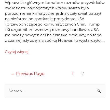
Wprawdzie głównym tematem rozmów przywódców
dwudziestu najbogatszych krajów świata było
porozumienie klimatyczne, jednak cały świat patrzył
na nieformalne spotkanie prezydenta USA
i przewodniczącego komunistycznych Chin. Trump
i Xi uzgodnili, ze wznowią rozmowy handlowe, USA
nie nałoży nowych ceł na chińskie produkty, do tego
z czarnej listy zdejmą spółkę Huawai. To wystarczyło, …
Wysokie
Czytaj więcej
otwarcie
największym
problemem
Nawigacja
←
Previous Page
1
2
po
wpisach
S
e
a
r