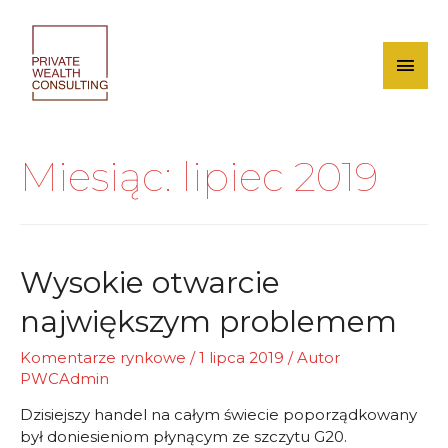
Skip
to
content
Mai
Men
Miesiąc:
lipiec 2019
Wysokie otwarcie
największym problemem
Komentarze rynkowe
/
1 lipca 2019
/ Autor
PWCAdmin
Dzisiejszy handel na całym świecie poporządkowany
był doniesieniom płynącym ze szczytu G20.