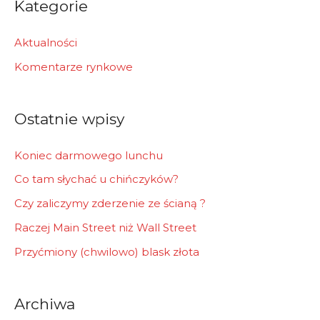
Kategorie
c
h
Aktualności
f
Komentarze rynkowe
o
r
Ostatnie wpisy
:
Koniec darmowego lunchu
Co tam słychać u chińczyków?
Czy zaliczymy zderzenie ze ścianą ?
Raczej Main Street niż Wall Street
Przyćmiony (chwilowo) blask złota
Archiwa