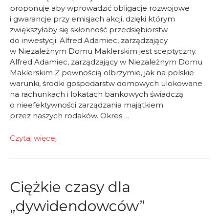
proponuje aby wprowadzić obligacje rozwojowe
i gwarancje przy emisjach akcji, dzięki którym
zwiększyłaby się skłonność przedsiębiorstw
do inwestycji. Alfred Adamiec, zarządzający
w Niezależnym Domu Maklerskim jest sceptyczny.
Alfred Adamiec, zarządzający w Niezależnym Domu
Maklerskim Z pewnością olbrzymie, jak na polskie
warunki, środki gospodarstw domowych ulokowane
na rachunkach i lokatach bankowych świadczą
o nieefektywności zarządzania majątkiem
przez naszych rodaków. Okres …
Alfred
Czytaj więcej
Adamiec:
Mniej
państwa
w
Ciężkie czasy dla
gospodarce!
„dywidendowców”