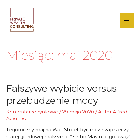
Skip
to
content
Mai
Men
Miesiąc:
maj 2020
Fałszywe wybicie versus
przebudzenie mocy
Komentarze rynkowe
/
29 maja 2020
/ Autor
Alfred
Adamiec
Tegoroczny maj na Wall Street być może zaprzeczy
starej giełdowej maksymie ” sell in May nad go away”