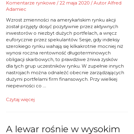
Komentarze rynkowe
/
22 maja 2020
/ Autor
Alfred
Adamiec
Wzrost zmienności na amerykańskim rynku akcji
został przyjęty dosyć pozytywnie przez aktywnych
inwestorów o niezbyt dużych portfelach, a wręcz
euforycznie przez spekulantów. Sesje, gdy indeksy
szerokiego rynku wahają się kilkakrotnie mocniej niż
wynosi roczna rentowność długoterminowych
obligacji skarbowych, to prawdziwe żniwa zysków
dla tych grup uczestników rynku. W zupełnie innych
nastrojach można odnaleźć obecnie zarządzających
dużymi portfelami firm finansowych. Przy wielkiej
niepewności co …
Ciężkie
Czytaj więcej
czasy
dla
„dywidendowców”
A lewar rośnie w wysokim