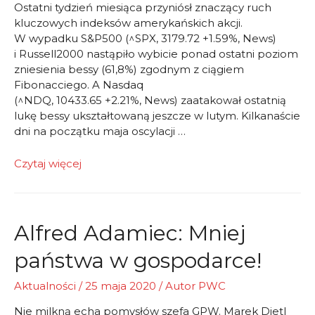
Ostatni tydzień miesiąca przyniósł znaczący ruch
kluczowych indeksów amerykańskich akcji.
W wypadku S&P500 (^SPX, 3179.72 +1.59%, News)
i Russell2000 nastąpiło wybicie ponad ostatni poziom
zniesienia bessy (61,8%) zgodnym z ciągiem
Fibonacciego. A Nasdaq
(^NDQ, 10433.65 +2.21%, News) zaatakował ostatnią
lukę bessy ukształtowaną jeszcze w lutym. Kilkanaście
dni na początku maja oscylacji …
Fałszywe
Czytaj więcej
wybicie
versus
przebudzenie
mocy
Alfred Adamiec: Mniej
państwa w gospodarce!
Aktualności
/
25 maja 2020
/ Autor
PWC
Nie milkną echa pomysłów szefa GPW. Marek Dietl