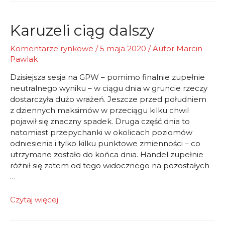
meteopatą
Karuzeli ciąg dalszy
Komentarze rynkowe
/
5 maja 2020
/ Autor
Marcin
Pawlak
Dzisiejsza sesja na GPW – pomimo finalnie zupełnie
neutralnego wyniku – w ciągu dnia w gruncie rzeczy
dostarczyła dużo wrażeń. Jeszcze przed południem
z dziennych maksimów w przeciągu kilku chwil
pojawił się znaczny spadek. Druga część dnia to
natomiast przepychanki w okolicach poziomów
odniesienia i tylko kilku punktowe zmienności – co
utrzymane zostało do końca dnia. Handel zupełnie
różnił się zatem od tego widocznego na pozostałych
…
Karuzeli
Czytaj więcej
ciąg
dalszy