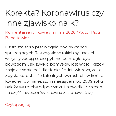
Korekta? Koronawirus czy
inne zjawisko na k?
Komentarze rynkowe
/
4 maja 2020
/ Autor
Piotr
Banasiewicz
Dzisiejsza sesja przebiegała pod dyktando
sprzedających. Jak zwykle w takich sytuacjach
wszyscy zadają sobie pytanie co mogło być
powodem. Jak zwykle pomysłów jest wiele i każdy
znajdzie sobie coś dla siebie. Jedni twierdzą, że to
zwykła korekta. Po tak silnych wzrostach, w końcu
kwiecień był najlepszym miesiącem od 2009 roku
należy się trochę odpoczynku i niewielka przecena.
Ta część inwestorów zaczyna zastanawiać się …
Korekta?
Czytaj więcej
Koronawirus
czy