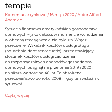
tempie
Komentarze rynkowe
/
16 maja 2020
/ Autor
Alfred
Adamiec
Sytuacja finansowa amerykańskich gospodarstw
domowych – jako całości, w momencie wchodzenia
w obecną recesję wcale nie była zła. Wręcz
przeciwnie. Wskaźnik kosztów obsługi długu
(household debt service ratio), przedstawiający
stosunek kosztów obsługi zadłużenia
do rozporządzalnych dochodów gospodarstw
domowych osiągnął na przełomie 2019 i 2020 r.
najniższą wartość od 40 lat. To absolutne
przeciwieństwo do roku 2008 r., gdy ten wskaźnik
sytuował …
A
Czytaj więcej
lewar
rośnie
w