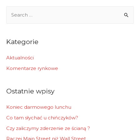
inne
S
zjawisko
e
na
k?
a
r
Kategorie
c
h
Aktualności
f
Komentarze rynkowe
o
r
Ostatnie wpisy
:
Koniec darmowego lunchu
Co tam słychać u chińczyków?
Czy zaliczymy zderzenie ze ścianą ?
Raczej Main Street niż Wall Street