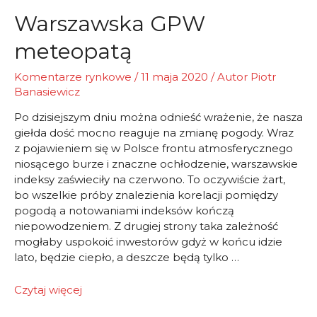
wysokim
Warszawska GPW
tempie
meteopatą
Komentarze rynkowe
/
11 maja 2020
/ Autor
Piotr
Banasiewicz
Po dzisiejszym dniu można odnieść wrażenie, że nasza
giełda dość mocno reaguje na zmianę pogody. Wraz
z pojawieniem się w Polsce frontu atmosferycznego
niosącego burze i znaczne ochłodzenie, warszawskie
indeksy zaświeciły na czerwono. To oczywiście żart,
bo wszelkie próby znalezienia korelacji pomiędzy
pogodą a notowaniami indeksów kończą
niepowodzeniem. Z drugiej strony taka zależność
mogłaby uspokoić inwestorów gdyż w końcu idzie
lato, będzie ciepło, a deszcze będą tylko …
Warszawska
Czytaj więcej
GPW