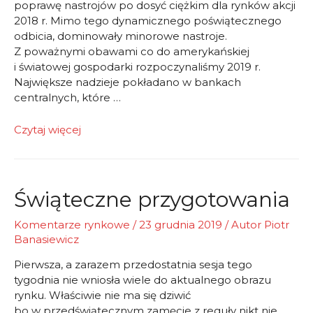
poprawę nastrojów po dosyć ciężkim dla rynków akcji
2018 r. Mimo tego dynamicznego poświątecznego
odbicia, dominowały minorowe nastroje.
Z poważnymi obawami co do amerykańskiej
i światowej gospodarki rozpoczynaliśmy 2019 r.
Największe nadzieje pokładano w bankach
centralnych, które …
komentarz
Czytaj więcej
tygodniowy
Świąteczne przygotowania
Komentarze rynkowe
/
23 grudnia 2019
/ Autor
Piotr
Banasiewicz
Pierwsza, a zarazem przedostatnia sesja tego
tygodnia nie wniosła wiele do aktualnego obrazu
rynku. Właściwie nie ma się dziwić
bo w przedświątecznym zamęcie z reguły nikt nie