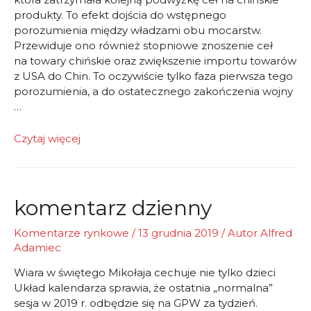
produkty. To efekt dojścia do wstępnego
porozumienia między władzami obu mocarstw.
Przewiduje ono również stopniowe znoszenie ceł
na towary chińskie oraz zwiększenie importu towarów
z USA do Chin. To oczywiście tylko faza pierwsza tego
porozumienia, a do ostatecznego zakończenia wojny
…
Udany,
Czytaj więcej
prawie,
koniec
tygodnia
komentarz dzienny
Komentarze rynkowe
/
13 grudnia 2019
/ Autor
Alfred
Adamiec
Wiara w świętego Mikołaja cechuje nie tylko dzieci
Układ kalendarza sprawia, że ostatnia „normalna”
sesja w 2019 r. odbędzie się na GPW za tydzień.