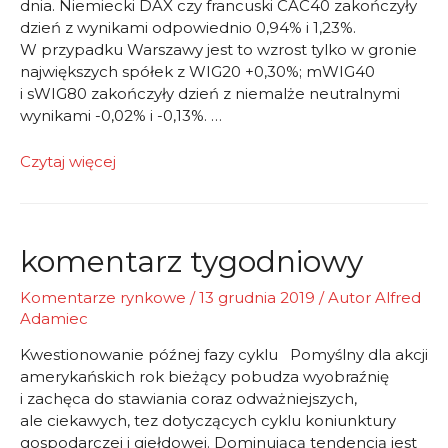
dnia. Niemiecki DAX czy francuski CAC40 zakończyły
dzień z wynikami odpowiednio 0,94% i 1,23%.
W przypadku Warszawy jest to wzrost tylko w gronie
największych spółek z WIG20 +0,30%; mWIG40
i sWIG80 zakończyły dzień z niemalże neutralnymi
wynikami -0,02% i -0,13%. …
Z
Czytaj więcej
optymizmem
c.d.
komentarz tygodniowy
Komentarze rynkowe
/
13 grudnia 2019
/ Autor
Alfred
Adamiec
Kwestionowanie późnej fazy cyklu Pomyślny dla akcji
amerykańskich rok bieżący pobudza wyobraźnię
i zachęca do stawiania coraz odważniejszych,
ale ciekawych, tez dotyczących cyklu koniunktury
gospodarczej i giełdowej. Dominującą tendencją jest