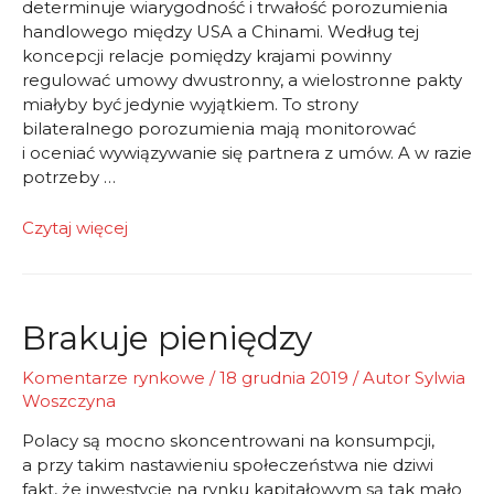
determinuje wiarygodność i trwałość porozumienia
handlowego między USA a Chinami. Według tej
koncepcji relacje pomiędzy krajami powinny
regulować umowy dwustronny, a wielostronne pakty
miałyby być jedynie wyjątkiem. To strony
bilateralnego porozumienia mają monitorować
i oceniać wywiązywanie się partnera z umów. A w razie
potrzeby …
komentarz
Czytaj więcej
tygodniowy
Brakuje pieniędzy
Komentarze rynkowe
/
18 grudnia 2019
/ Autor
Sylwia
Woszczyna
Polacy są mocno skoncentrowani na konsumpcji,
a przy takim nastawieniu społeczeństwa nie dziwi
fakt, że inwestycje na rynku kapitałowym są tak mało