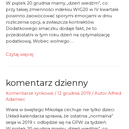
W piątek 20 grudnia mamy „dzień wiedźm”, co
przy takiej zmienności indeksu WIG20 w IV kwartale
powinno zaowocować sporymi emocjami w dniu
rozliczenia opcji, a zwłaszcza kontraktów.
Dodatkowego smaczku dodaje fakt, że to
przedostatni w tym roku dzień na optymalizację
podatkową, Wobec wolnego …
komentarz
Czytaj więcej
dzienny
komentarz dzienny
Komentarze rynkowe
/
12 grudnia 2019
/ Autor
Alfred
Adamiec
Wiara w świętego Mikołaja cechuje nie tylko dzieci
Układ kalendarza sprawia, że ostatnia „normalna”
sesja w 2019 r. odbędzie się na GPW za tydzień.
W piątek 20 grudnia mamy „dzień wiedźm”, co