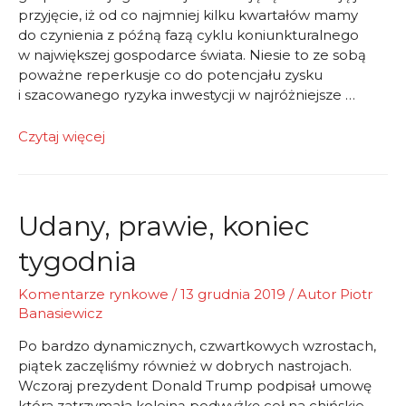
przyjęcie, iż od co najmniej kilku kwartałów mamy
do czynienia z późną fazą cyklu koniunkturalnego
w największej gospodarce świata. Niesie to ze sobą
poważne reperkusje co do potencjału zysku
i szacowanego ryzyka inwestycji w najróżniejsze …
komentarz
Czytaj więcej
tygodniowy
Udany, prawie, koniec
tygodnia
Komentarze rynkowe
/
13 grudnia 2019
/ Autor
Piotr
Banasiewicz
Po bardzo dynamicznych, czwartkowych wzrostach,
piątek zaczęliśmy również w dobrych nastrojach.
Wczoraj prezydent Donald Trump podpisał umowę
która zatrzymała kolejną podwyżkę ceł na chińskie