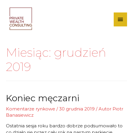
Skip
to
content
Mai
Men
Miesiąc:
grudzień
2019
Koniec męczarni
Komentarze rynkowe
/
30 grudnia 2019
/ Autor
Piotr
Banasiewicz
Ostatnia sesja roku bardzo dobrze podsumowało to
co działo się przez cały rok na naszym parkiecie.