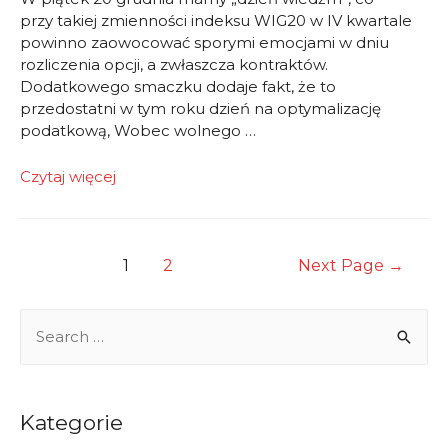
przy takiej zmienności indeksu WIG20 w IV kwartale
powinno zaowocować sporymi emocjami w dniu
rozliczenia opcji, a zwłaszcza kontraktów.
Dodatkowego smaczku dodaje fakt, że to
przedostatni w tym roku dzień na optymalizację
podatkową, Wobec wolnego …
komentarz
Czytaj więcej
dzienny
Nawigacja
1
2
Next Page
→
po
wpisach
S
e
a
r
Kategorie
c