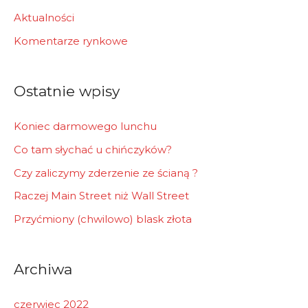
h
Aktualności
f
Komentarze rynkowe
o
r
Ostatnie wpisy
:
Koniec darmowego lunchu
Co tam słychać u chińczyków?
Czy zaliczymy zderzenie ze ścianą ?
Raczej Main Street niż Wall Street
Przyćmiony (chwilowo) blask złota
Archiwa
czerwiec 2022