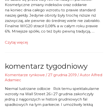
Kosmetyczne zmiany indeksów oraz oddanie
na koniec dnia całego wzrostu to prawie standard
naszej giełdy. Jedynie obroty były trochę niższe niż
zazwyczaj, ale pewnie do średniej wiele nie zabrakło.
Finalnie WIG20 stracił 0,08% a w całym roku prawie
6%. Mniejsze spółki, co też było pewną tradycją, …
Koniec
Czytaj więcej
męczarni
komentarz tygodniowy
Komentarze rynkowe
/
27 grudnia 2019
/ Autor
Alfred
Adamiec
Niemal lustrzane odbicie Rok temu spektakularne
wzrosty na Wall Street 26 i 27 grudnia zakończyły
jedną z najgorszych w historii grudniowych fal
spadkowych na tym parkiecie. I umożliwiły lekką