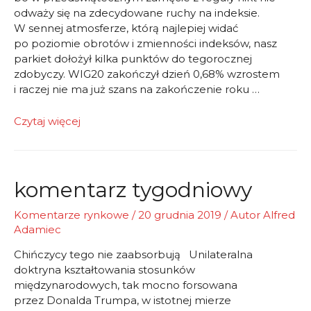
odważy się na zdecydowane ruchy na indeksie.
W sennej atmosferze, którą najlepiej widać
po poziomie obrotów i zmienności indeksów, nasz
parkiet dołożył kilka punktów do tegorocznej
zdobyczy. WIG20 zakończył dzień 0,68% wzrostem
i raczej nie ma już szans na zakończenie roku …
Świąteczne
Czytaj więcej
przygotowania
komentarz tygodniowy
Komentarze rynkowe
/
20 grudnia 2019
/ Autor
Alfred
Adamiec
Chińczycy tego nie zaabsorbują Unilateralna
doktryna kształtowania stosunków
międzynarodowych, tak mocno forsowana
przez Donalda Trumpa, w istotnej mierze