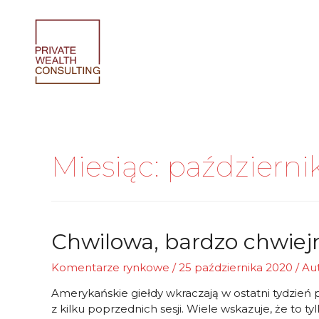
Skip
to
content
Miesiąc:
październi
Chwilowa, bardzo chwie
Komentarze rynkowe
/
25 października 2020
/ Au
Amerykańskie giełdy wkraczają w ostatni tydzień 
z kilku poprzednich sesji. Wiele wskazuje, że to t