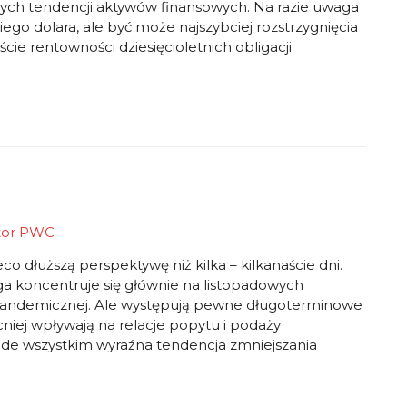
ych tendencji aktywów finansowych. Na razie uwaga
iego dolara, ale być może najszybciej rozstrzygnięcia
cie rentowności dziesięcioletnich obligacji
tor
PWC
co dłuższą perspektywę niż kilka – kilkanaście dni.
a koncentruje się głównie na listopadowych
i pandemicznej. Ale występują pewne długoterminowe
cniej wpływają na relacje popytu i podaży
ede wszystkim wyraźna tendencja zmniejszania