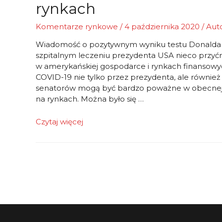
rynkach
Komentarze rynkowe
/
4 października 2020
/ Aut
Wiadomość o pozytywnym wyniku testu Donalda 
szpitalnym leczeniu prezydenta USA nieco przyćm
w amerykańskiej gospodarce i rynkach finansowych.
COVID-19 nie tylko przez prezydenta, ale również 
senatorów mogą być bardzo poważne w obecnej sy
na rynkach. Można było się …
Październik
Czytaj więcej
zapowiada
się
na
gorący
miesiąc
na
rynkach