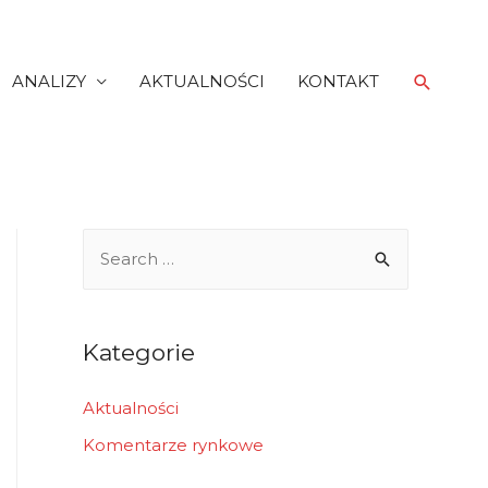
Search
ANALIZY
AKTUALNOŚCI
KONTAKT
S
e
a
r
Kategorie
c
h
Aktualności
f
Komentarze rynkowe
o