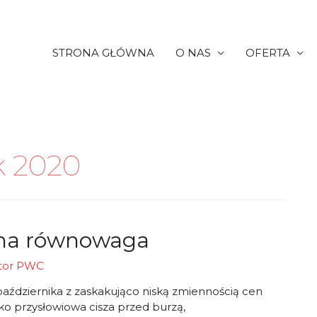
STRONA GŁÓWNA
O NAS
OFERTA
k 2020
jna równowaga
tor
PWC
października z zaskakująco niską zmiennością cen
ylko przysłowiowa cisza przed burzą,