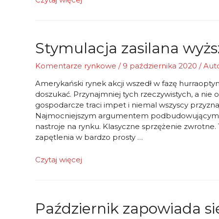
podażowy
rośnie
Stymulacja zasilana wyż
Komentarze rynkowe
/
9 października 2020
/ Aut
Amerykański rynek akcji wszedł w fazę hurraopt
doszukać. Przynajmniej tych rzeczywistych, a nie 
gospodarcze traci impet i niemal wszyscy przyzna
Najmocniejszym argumentem podbudowującym ta
nastroje na rynku. Klasyczne sprzężenie zwrotne.
zapętlenia w bardzo prosty …
Stymulacja
Czytaj więcej
zasilana
wyższymi
podatkami
Październik zapowiada si