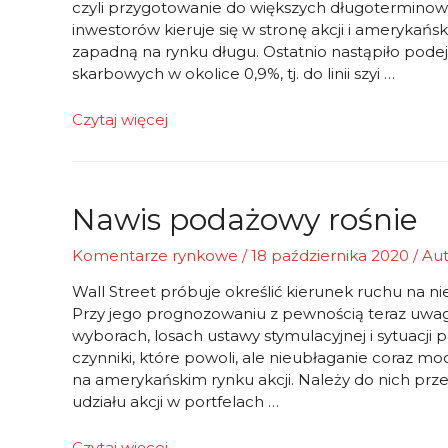
czyli przygotowanie do większych długoterminow
inwestorów kieruje się w stronę akcji i amerykańsk
zapadną na rynku długu. Ostatnio nastąpiło podejś
skarbowych w okolice 0,9%, tj. do linii szyi …
Chwilowa,
Czytaj więcej
bardzo
chwiejna
równowaga
Nawis podażowy rośnie
Komentarze rynkowe
/
18 października 2020
/ Au
Wall Street próbuje określić kierunek ruchu na nie
Przy jego prognozowaniu z pewnością teraz uwag
wyborach, losach ustawy stymulacyjnej i sytuacj
czynniki, które powoli, ale nieubłaganie coraz mo
na amerykańskim rynku akcji. Należy do nich prz
udziału akcji w portfelach …
Nawis
Czytaj więcej