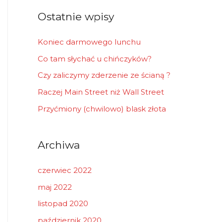
r
Ostatnie wpisy
:
Koniec darmowego lunchu
Co tam słychać u chińczyków?
Czy zaliczymy zderzenie ze ścianą ?
Raczej Main Street niż Wall Street
Przyćmiony (chwilowo) blask złota
Archiwa
czerwiec 2022
maj 2022
listopad 2020
październik 2020