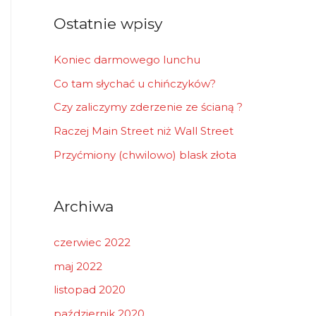
r
Ostatnie wpisy
:
Koniec darmowego lunchu
Co tam słychać u chińczyków?
Czy zaliczymy zderzenie ze ścianą ?
Raczej Main Street niż Wall Street
Przyćmiony (chwilowo) blask złota
Archiwa
czerwiec 2022
maj 2022
listopad 2020
październik 2020