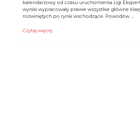
kalendarzowy od czasu uruchomienia Ligi Eksper
wyniki wypracowały prawie wszystkie główne klasy
rozwiniętych po rynki wschodzące. Powodów …
To
Czytaj więcej
był
ciężki
rok
dla
uczestników
Ligi
Ekspertów