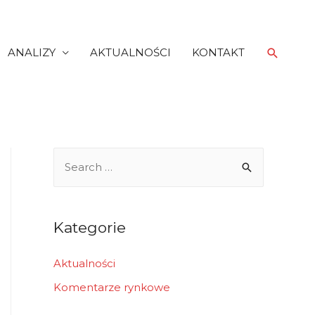
Search
ANALIZY
AKTUALNOŚCI
KONTAKT
S
e
a
r
Kategorie
c
h
Aktualności
f
Komentarze rynkowe
o