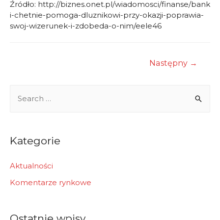
Źródło: http://biznes.onet.pl/wiadomosci/finanse/bank
i-chetnie-pomoga-dluznikowi-przy-okazji-poprawia-
swoj-wizerunek-i-zdobeda-o-nim/eele46
Nawigacja
Następny
→
wpisu
S
e
a
r
Kategorie
c
h
Aktualności
f
Komentarze rynkowe
o
r
Ostatnie wpisy