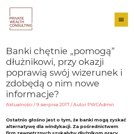
Skip
to
content
Mai
Men
Banki chętnie „pomogą”
dłużnikowi, przy okazji
poprawią swój wizerunek i
zdobędą o nim nowe
informacje?
Aktualności
/
9 sierpnia 2017
/ Autor
PWCAdmin
Ostatnio głośno jest o tym, że banki mogą zyskać
alternatywę dla windykacji. Za pośrednictwem
firm zewnętrznych szukałyby dłużnikom pracy