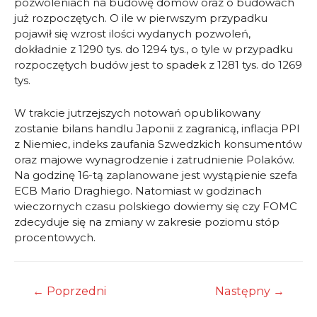
pozwoleniach na budowę domów oraz o budowach
już rozpoczętych. O ile w pierwszym przypadku
pojawił się wzrost ilości wydanych pozwoleń,
dokładnie z 1290 tys. do 1294 tys., o tyle w przypadku
rozpoczętych budów jest to spadek z 1281 tys. do 1269
tys.
W trakcie jutrzejszych notowań opublikowany
zostanie bilans handlu Japonii z zagranicą, inflacja PPI
z Niemiec, indeks zaufania Szwedzkich konsumentów
oraz majowe wynagrodzenie i zatrudnienie Polaków.
Na godzinę 16-tą zaplanowane jest wystąpienie szefa
ECB Mario Draghiego. Natomiast w godzinach
wieczornych czasu polskiego dowiemy się czy FOMC
zdecyduje się na zmiany w zakresie poziomu stóp
procentowych.
Nawigacja
←
Poprzedni
Następny
→
wpisu