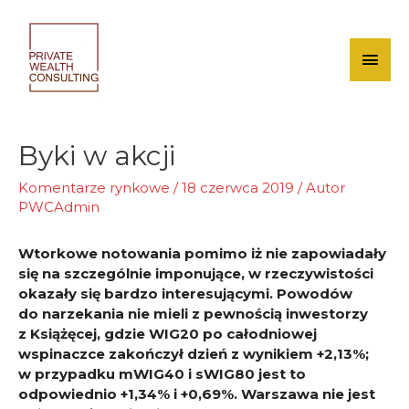
Skip
to
content
Mai
Men
Byki w akcji
Komentarze rynkowe
/
18 czerwca 2019
/ Autor
PWCAdmin
Wtorkowe notowania pomimo iż nie zapowiadały
się na szczególnie imponujące, w rzeczywistości
okazały się bardzo interesującymi. Powodów
do narzekania nie mieli z pewnością inwestorzy
z Książęcej, gdzie WIG20 po całodniowej
wspinaczce zakończył dzień z wynikiem +2,13%;
w przypadku mWIG40 i sWIG80 jest to
odpowiednio +1,34% i +0,69%. Warszawa nie jest