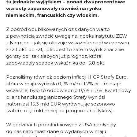
tu jednakże wyjątkiem – ponad dwuprocentowe
wzrosty zapanowały również na rynku
niemieckim, francuskich czy włoskim.
Z pośród opublikowanych dziś danych warto
z pewnością zwrócić uwagę na indeks instytutu ZEW
z Niemiec – jak się okazuje wskaźnik spadł w czerwcu
z -2,1 pkt. do -21,1 pkt. Jest to zatem wynik znacznie
gorszy od i tak słabych już prognoz, które
zapowiadały spadek wskaźnika do -5,8 pkt.
Poznaliśmy również poziom inflacji HICP Strefy Euro,
która w maju wyniosła 0,1% m/m i 1,2% r/r – miesiąc
wcześniej było to odpowiednio 0,7% i 1,7%. Kwietniowy
bilans handlu zagranicznego Strefy wyniósł
natomiast 15,3 mld EUR wyrównując sezonowo
(zatem o 1,1 mld mniej od prognoz analityków).
W godzinach popołudniowych z USA napłynęły
do nas natomiast dane o wydanych w maju