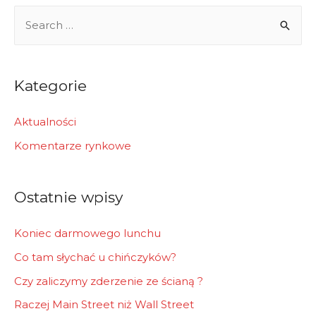
S
e
a
r
Kategorie
c
h
Aktualności
f
Komentarze rynkowe
o
r
Ostatnie wpisy
:
Koniec darmowego lunchu
Co tam słychać u chińczyków?
Czy zaliczymy zderzenie ze ścianą ?
Raczej Main Street niż Wall Street