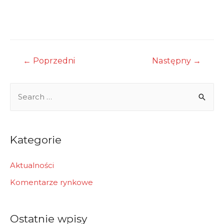
Nawigacja
←
Poprzedni
Następny
→
wpisu
S
e
a
r
Kategorie
c
h
Aktualności
f
Komentarze rynkowe
o
r
Ostatnie wpisy