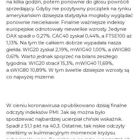
na kilka godzin, potem ponownie do głosu powrócili
sprzedający. Gdyby nie pozytywny początek na rynku
amerykańskim dzisiejsza statystyka mogłaby wyglądać
ponownie nieciekawie. Finalnie ważniejsze indeksy
europejskie odnotowały niewielkie wzrosty. Jedynie
DAX spadł o 0,27%. CAC40 zyskał 0,44%, a FTSE100 aż
1,13%. Na tym tle całkiem dobrze wypadała nasza
giełda. WIG20 zyskał 2,19%, mWIG40 1,00%, a sWIG80
0,61%. Warto jednak spojrzeć na bilans zeszłego
tygodnia. WIG20 stracił 15,3%, mWIG40 11,69%,
a sWIG80 10,89%. W tym świetle dzisiejsze wzrosty są
co najwyżej mizerne.
W cieniu koronawirusa opublikowano dzisiaj finalne
odczyty indeksów PMI. Jak się można było
spodziewać najbardziej ucierpiał chiński wskaźnik.
Spadł z 51,1 pkt na 40,3. Ostatnie, tak niskie odczyty
mieliśmy w kulminacyjnym momencie kryzysu