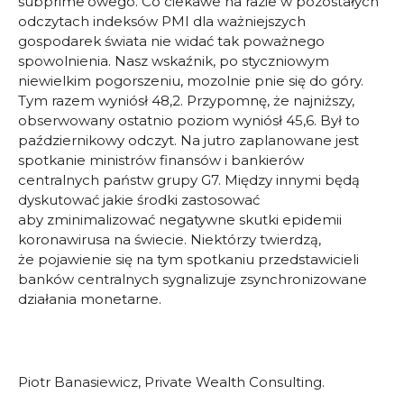
subprime’owego. Co ciekawe na razie w pozostałych
odczytach indeksów PMI dla ważniejszych
gospodarek świata nie widać tak poważnego
spowolnienia. Nasz wskaźnik, po styczniowym
niewielkim pogorszeniu, mozolnie pnie się do góry.
Tym razem wyniósł 48,2. Przypomnę, że najniższy,
obserwowany ostatnio poziom wyniósł 45,6. Był to
październikowy odczyt. Na jutro zaplanowane jest
spotkanie ministrów finansów i bankierów
centralnych państw grupy G7. Między innymi będą
dyskutować jakie środki zastosować
aby zminimalizować negatywne skutki epidemii
koronawirusa na świecie. Niektórzy twierdzą,
że pojawienie się na tym spotkaniu przedstawicieli
banków centralnych sygnalizuje zsynchronizowane
działania monetarne.
Piotr Banasiewicz, Private Wealth Consulting.