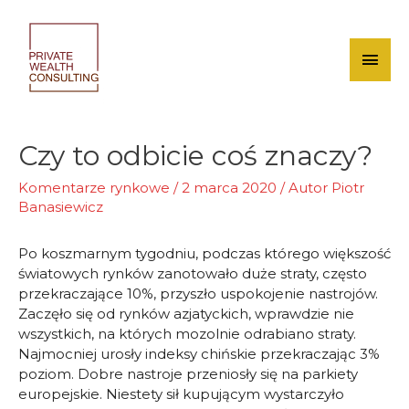
Skip
to
content
Mai
Men
Czy to odbicie coś znaczy?
Komentarze rynkowe
/
2 marca 2020
/ Autor
Piotr
Banasiewicz
Po koszmarnym tygodniu, podczas którego większość
światowych rynków zanotowało duże straty, często
przekraczające 10%, przyszło uspokojenie nastrojów.
Zaczęło się od rynków azjatyckich, wprawdzie nie
wszystkich, na których mozolnie odrabiano straty.
Najmocniej urosły indeksy chińskie przekraczając 3%
poziom. Dobre nastroje przeniosły się na parkiety
europejskie. Niestety sił kupującym wystarczyło