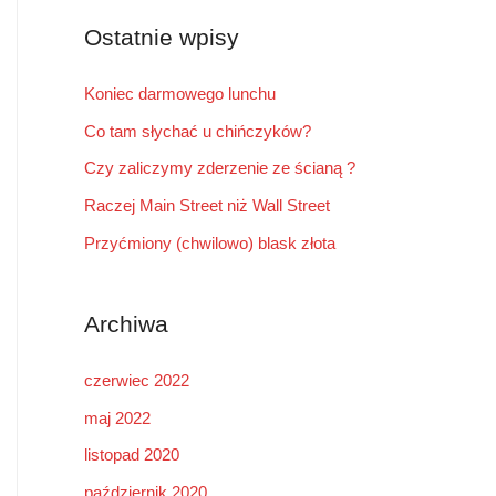
r
Ostatnie wpisy
:
Koniec darmowego lunchu
Co tam słychać u chińczyków?
Czy zaliczymy zderzenie ze ścianą ?
Raczej Main Street niż Wall Street
Przyćmiony (chwilowo) blask złota
Archiwa
czerwiec 2022
maj 2022
listopad 2020
październik 2020