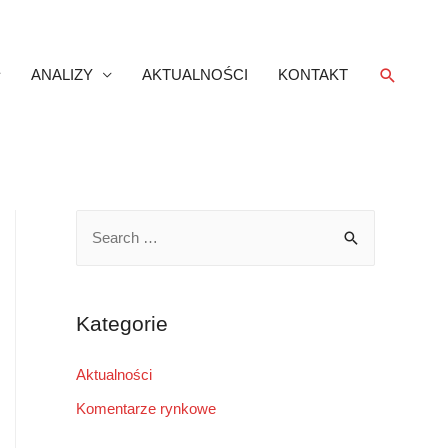
Search
ANALIZY
AKTUALNOŚCI
KONTAKT
S
e
a
r
Kategorie
c
h
Aktualności
f
Komentarze rynkowe
o