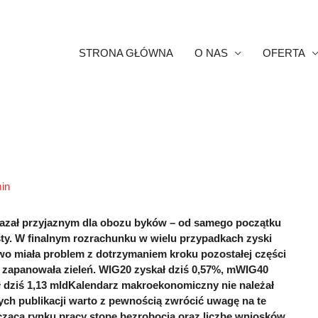
STRONA GŁÓWNA
O NAS
OFERTA
in
kazał przyjaznym dla obozu byków – od samego początku
y. W finalnym rozrachunku w wielu przypadkach zyski
o miała problem z dotrzymaniem kroku pozostałej części
ej zapanowała zieleń. WIG20 zyskał dziś 0,57%, mWIG40
ł dziś 1,13 mldKalendarz makroekonomiczny nie należał
nych publikacji warto z pewnością zwrócić uwagę na te
czącą rynku pracy stopę bezrobocia oraz liczbę wniosków