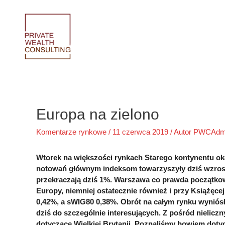
Skip
to
content
Europa na zielono
Komentarze rynkowe
/
11 czerwca 2019
/ Autor
PWCAdm
Wtorek na większości rynkach Starego kontynentu o
notowań głównym indeksom towarzyszyły dziś wzrost
przekraczają dziś 1%. Warszawa co prawda początkow
Europy, niemniej ostatecznie również i przy Książęc
0,42%, a sWIG80 0,38%. Obrót na całym rynku wyniós
dziś do szczególnie interesujących. Z pośród nielicz
dotyczące Wielkiej Brytanii. Poznaliśmy bowiem doty