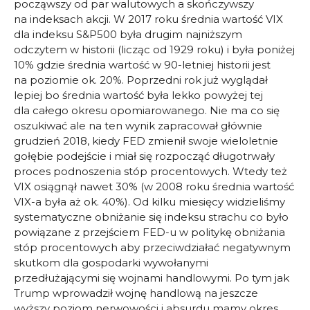
począwszy od par walutowych a skończywszy
na indeksach akcji. W 2017 roku średnia wartość VIX
dla indeksu S&P500 była drugim najniższym
odczytem w historii (licząc od 1929 roku) i była poniżej
10% gdzie średnia wartość w 90-letniej historii jest
na poziomie ok. 20%. Poprzedni rok już wyglądał
lepiej bo średnia wartość była lekko powyżej tej
dla całego okresu opomiarowanego. Nie ma co się
oszukiwać ale na ten wynik zapracował głównie
grudzień 2018, kiedy FED zmienił swoje wieloletnie
gołębie podejście i miał się rozpocząć długotrwały
proces podnoszenia stóp procentowych. Wtedy też
VIX osiągnął nawet 30% (w 2008 roku średnia wartość
VIX-a była aż ok. 40%). Od kilku miesięcy widzieliśmy
systematyczne obniżanie się indeksu strachu co było
powiązane z przejściem FED-u w politykę obniżania
stóp procentowych aby przeciwdziałać negatywnym
skutkom dla gospodarki wywołanymi
przedłużającymi się wojnami handlowymi. Po tym jak
Trump wprowadził wojnę handlową na jeszcze
wyższy poziom nerwowości i absurdu mamy okres