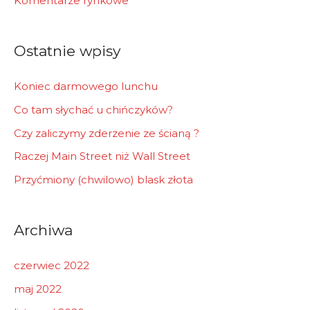
Komentarze rynkowe
o
r
Ostatnie wpisy
:
Koniec darmowego lunchu
Co tam słychać u chińczyków?
Czy zaliczymy zderzenie ze ścianą ?
Raczej Main Street niż Wall Street
Przyćmiony (chwilowo) blask złota
Archiwa
czerwiec 2022
maj 2022