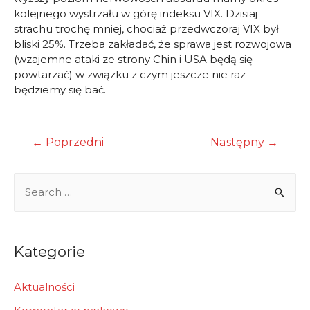
kolejnego wystrzału w górę indeksu VIX. Dzisiaj
strachu trochę mniej, chociaż przedwczoraj VIX był
bliski 25%. Trzeba zakładać, że sprawa jest rozwojowa
(wzajemne ataki ze strony Chin i USA będą się
powtarzać) w związku z czym jeszcze nie raz
będziemy się bać.
Nawigacja
←
Poprzedni
Następny
→
wpisu
S
e
a
r
Kategorie
c
h
Aktualności
f