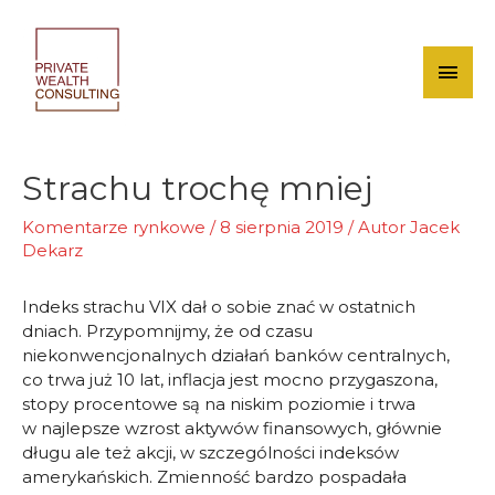
Skip
to
content
Mai
Men
Strachu trochę mniej
Komentarze rynkowe
/
8 sierpnia 2019
/ Autor
Jacek
Dekarz
Indeks strachu VIX dał o sobie znać w ostatnich
dniach. Przypomnijmy, że od czasu
niekonwencjonalnych działań banków centralnych,
co trwa już 10 lat, inflacja jest mocno przygaszona,
stopy procentowe są na niskim poziomie i trwa
w najlepsze wzrost aktywów finansowych, głównie
długu ale też akcji, w szczególności indeksów
amerykańskich. Zmienność bardzo pospadała