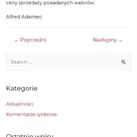
ceny sprzedaży posiadanych walorów.
Alfred Adamiec
Nawigacja
←
Poprzedni
Następny
→
wpisu
S
e
a
r
Kategorie
c
h
Aktualności
f
Komentarze rynkowe
o
r
Ostatnie wpisy