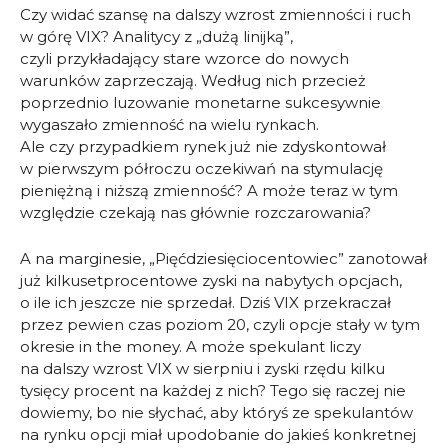
Czy widać szansę na dalszy wzrost zmienności i ruch
w górę VIX? Analitycy z „dużą linijką”,
czyli przykładający stare wzorce do nowych
warunków zaprzeczają. Według nich przecież
poprzednio luzowanie monetarne sukcesywnie
wygaszało zmienność na wielu rynkach.
Ale czy przypadkiem rynek już nie zdyskontował
w pierwszym półroczu oczekiwań na stymulację
pieniężną i niższą zmienność? A może teraz w tym
względzie czekają nas głównie rozczarowania?
A na marginesie, „Pięćdziesięciocentowiec” zanotował
już kilkusetprocentowe zyski na nabytych opcjach,
o ile ich jeszcze nie sprzedał. Dziś VIX przekraczał
przez pewien czas poziom 20, czyli opcje stały w tym
okresie in the money. A może spekulant liczy
na dalszy wzrost VIX w sierpniu i zyski rzędu kilku
tysięcy procent na każdej z nich? Tego się raczej nie
dowiemy, bo nie słychać, aby któryś ze spekulantów
na rynku opcji miał upodobanie do jakieś konkretnej