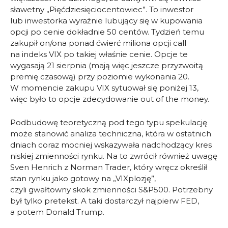
sławetny „Pięćdziesięciocentowiec”. To inwestor
lub inwestorka wyraźnie lubujący się w kupowania
opcji po cenie dokładnie 50 centów. Tydzień temu
zakupił on/ona ponad ćwierć miliona opcji call
na indeks VIX po takiej właśnie cenie. Opcje te
wygasają 21 sierpnia (mają więc jeszcze przyzwoitą
premię czasową) przy poziomie wykonania 20.
W momencie zakupu VIX sytuował się poniżej 13,
więc było to opcje zdecydowanie out of the money.
Podbudowę teoretyczną pod tego typu spekulację
może stanowić analiza techniczna, która w ostatnich
dniach coraz mocniej wskazywała nadchodzący kres
niskiej zmienności rynku. Na to zwrócił również uwagę
Sven Henrich z Norman Trader, który wręcz określił
stan rynku jako gotowy na „VIXplozję”,
czyli gwałtowny skok zmienności S&P500. Potrzebny
był tylko pretekst. A taki dostarczył najpierw FED,
a potem Donald Trump.