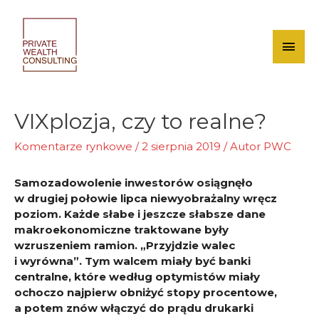
Skip
to
content
Mai
Men
VIXplozja, czy to realne?
Komentarze rynkowe
/
2 sierpnia 2019
/ Autor
PWC
Samozadowolenie inwestorów osiągnęło
w drugiej połowie lipca niewyobrażalny wręcz
poziom. Każde słabe i jeszcze słabsze dane
makroekonomiczne traktowane były
wzruszeniem ramion. „Przyjdzie walec
i wyrówna”. Tym walcem miały być banki
centralne, które według optymistów miały
ochoczo najpierw obniżyć stopy procentowe,
a potem znów włączyć do prądu drukarki