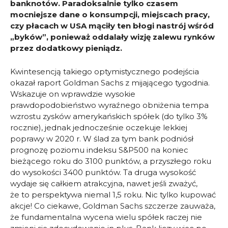
banknotów. Paradoksalnie tylko czasem
mocniejsze dane o konsumpcji, miejscach pracy,
czy płacach w USA mąciły ten błogi nastrój wśród
„byków”, ponieważ oddalały wizję zalewu rynków
przez dodatkowy pieniądz.
Kwintesencją takiego optymistycznego podejścia
okazał raport Goldman Sachs z mijającego tygodnia.
Wskazuje on wprawdzie wysokie
prawdopodobieństwo wyraźnego obniżenia tempa
wzrostu zysków amerykańskich spółek (do tylko 3%
rocznie), jednak jednocześnie oczekuje lekkiej
poprawy w 2020 r. W ślad za tym bank podniósł
prognozę poziomu indeksu S&P500 na koniec
bieżącego roku do 3100 punktów, a przyszłego roku
do wysokości 3400 punktów. Ta druga wysokość
wydaje się całkiem atrakcyjna, nawet jeśli zważyć,
że to perspektywa niemal 1,5 roku. Nic tylko kupować
akcje! Co ciekawe, Goldman Sachs szczerze zauważa,
że fundamentalna wycena wielu spółek raczej nie