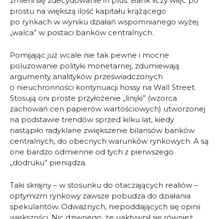
zmieni się zdecydowanie in plus. Bank liczy więc po
prostu na większą ilość kapitału krążącego
po rynkach w wyniku działań wspomnianego wyżej
„walca” w postaci banków centralnych.
Pomijając już wcale nie tak pewne i mocne
poluzowanie polityki monetarnej, zdumiewają
argumenty analityków przeświadczonych
o nieuchronności kontynuacji hossy na Wall Street.
Stosują oni proste przyłożenie „linijki” (wzorca
zachowań cen papierów wartościowych) utworzonej
na podstawie trendów sprzed kilku lat, kiedy
nastąpiło radyklane zwiększenie bilansów banków
centralnych, do obecnych warunków rynkowych. A są
one bardzo odmienne od tych z pierwszego
„dodruku” pieniądza.
Taki skrajny – w stosunku do otaczających realiów –
optymizm rynkowy zawsze pobudza do działania
spekulantów. Odważnych, niepoddających się opinii
większości. Nic dziwnego, że uaktywnił się również