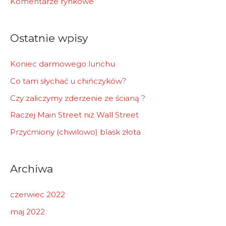
Komentarze rynkowe
o
r
Ostatnie wpisy
:
Koniec darmowego lunchu
Co tam słychać u chińczyków?
Czy zaliczymy zderzenie ze ścianą ?
Raczej Main Street niż Wall Street
Przyćmiony (chwilowo) blask złota
Archiwa
czerwiec 2022
maj 2022