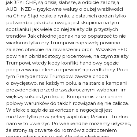
jak JPY i CHF, są dzisiaj słabsze, a odbicie zaliczają
AUD i NZD – ryzykowne waluty o dużej wrażliwości
na Chiny. Stąd reakcja rynku z ostatnich godzin tylko
potwierdza, jak duża uwaga jest skupiona na tym
spotkaniu i jak wiele od niej zależy dla przyszłych
trendów. Jak chłodno jednak na to popatrzeć to nie
wiadomo tylko czy Trumpowi naprawdę powinno
zależeć obecnie na zawieszeniu broni. Wszakże FED
powinien obniżać stopy procentowe, na czym zależy
Trumpowi, wtedy kiedy konflikt handlowy będzie
podgrzewany i okres niepewności przedłużany. Poza
tym Prezydentowi Trumpowi zawsze chodzi
o zwycięstwo, na każdym polu, a na starcie kampanii
prezydenckiej przed przyszłorocznymi wyborami im
większy sukces tym lepiej. Kompromis z uznaniem
połowy warunków do takich rozwiązań się nie zalicza.
W efekcie szybkie zakończenie negocjacji jest
możliwe tylko przy pełnej kapitulacji Pekinu – trudno
nam w to uwierzyć. Po weekendzie możemy usłyszeć,
że strony są otwarte do rozmów z odroczeniem
wprowadzenia nowy ceł. Ale taka elastyczna