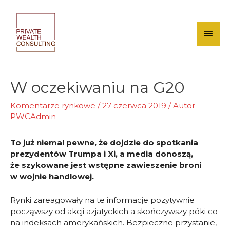
Skip
to
content
Mai
Men
W oczekiwaniu na G20
Komentarze rynkowe
/
27 czerwca 2019
/ Autor
PWCAdmin
To już niemal pewne, że dojdzie do spotkania
prezydentów Trumpa i Xi, a media donoszą,
że szykowane jest wstępne zawieszenie broni
w wojnie handlowej.
Rynki zareagowały na te informacje pozytywnie
począwszy od akcji azjatyckich a skończywszy póki co
na indeksach amerykańskich. Bezpieczne przystanie,