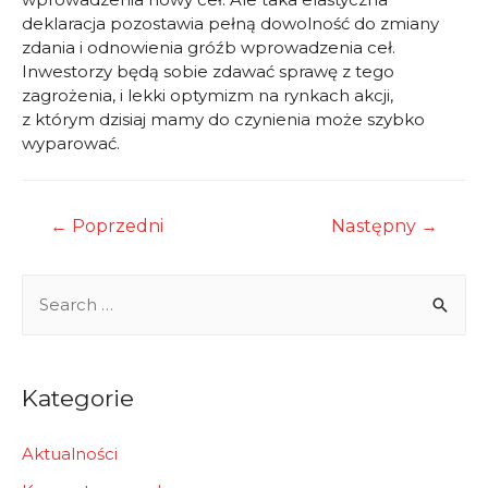
deklaracja pozostawia pełną dowolność do zmiany
zdania i odnowienia gróźb wprowadzenia ceł.
Inwestorzy będą sobie zdawać sprawę z tego
zagrożenia, i lekki optymizm na rynkach akcji,
z którym dzisiaj mamy do czynienia może szybko
wyparować.
Nawigacja
←
Poprzedni
Następny
→
wpisu
S
e
a
r
Kategorie
c
h
Aktualności
f