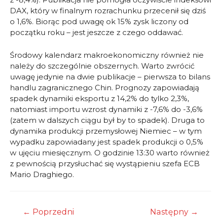
DAX, który w finalnym rozrachunku przecenił się dziś
o 1,6%. Biorąc pod uwagę ok 15% zysk liczony od
początku roku – jest jeszcze z czego oddawać.
Środowy kalendarz makroekonomiczny również nie
należy do szczególnie obszernych. Warto zwrócić
uwagę jedynie na dwie publikacje – pierwsza to bilans
handlu zagranicznego Chin. Prognozy zapowiadają
spadek dynamiki eksportu z 14,2% do tylko 2,3%,
natomiast importu wzrost dynamiki z -7,6% do -3,6%
(zatem w dalszych ciągu był by to spadek). Druga to
dynamika produkcji przemysłowej Niemiec – w tym
wypadku zapowiadany jest spadek produkcji o 0,5%
w ujęciu miesięcznym. O godzinie 13:30 warto również
z pewnością przysłuchać się wystąpieniu szefa ECB
Mario Draghiego.
Nawigacja
←
Poprzedni
Następny
→
wpisu