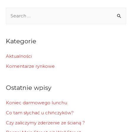
S
e
a
r
Kategorie
c
h
Aktualności
f
Komentarze rynkowe
o
r
Ostatnie wpisy
:
Koniec darmowego lunchu
Co tam słychać u chińczyków?
Czy zaliczymy zderzenie ze ścianą ?