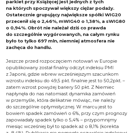
parkiet przy Książęcej jest jednych z tych
na których spoczywał większy ciężar podaży.
Ostatecznie grupujący największe spółki WIG20
przecenił się o 2,46%, mWIG40 o 1,38%, a sWIG80
o 0,94%. Obrót nie należał dziś co prawda
do szczególnie wygórowanych, na całym rynku
było to tylko 697 mln, niemniej atmosfera nie
zachęca do handlu.
Jeszcze przed rozpoczęciem notowań w Europie
opublikowany został finalny odczyt indeksu PMI
z Japonii, gdzie wbrew wcześniejszym szacunkom
wzrostu indeksu do 49,5 pkt. finalnie jest to 50,2pkt. –
zatem wzrost powyżej bariery 50 pkt. Z Niemiec
napłynęła do nas natomiast dynamika zamówień
w przemyśle, która delikatnie mówiąc, nie należy
do szczególnie optymistycznej. W marcu jest to
bowiem spadek zamówień o 6%, przy czym prognozy
zapowiadały spadek tylko o 5,4% – przypomnijmy
miesiąc wcześniej był to spadek aż o 8,1% (korekta
z -8,4%). Publikacja nie pomogła oczywiście indeksowi