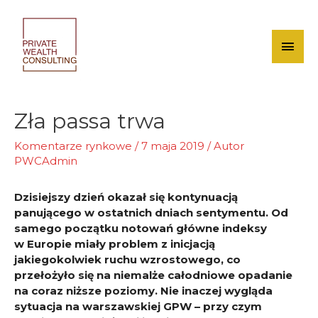
Skip
to
content
Mai
Men
Zła passa trwa
Komentarze rynkowe
/
7 maja 2019
/ Autor
PWCAdmin
Dzisiejszy dzień okazał się kontynuacją
panującego w ostatnich dniach sentymentu. Od
samego początku notowań główne indeksy
w Europie miały problem z inicjacją
jakiegokolwiek ruchu wzrostowego, co
przełożyło się na niemalże całodniowe opadanie
na coraz niższe poziomy. Nie inaczej wygląda
sytuacja na warszawskiej GPW – przy czym