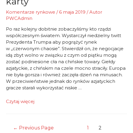
karty
Komentarze rynkowe
/
6 maja 2019
/ Autor
PWCAdmin
Po raz kolejny dobitnie zobaczyliśmy kto rządzi
współczesnym światem. Wystarczył niedzielny twitt
Prezydenta Trumpa aby pogrążyć rynek
w „czerwonym chaosie”. Stwierdził on, że negocjacje
idą zbyt wolno w związku z czym od piątku mogą
zostać podniesione cła na chińskie towary. Giełdy
azjatyckie, z chińskim na czele mocno straciły. Europa
nie była gorsza i również zaczęła dzień na minusach.
W przeciwieństwie jednak do rynków azjatyckich
gracze starali wykorzystać niskie …
Znowu
Czytaj więcej
Trump
rozdaje
karty
Nawigacja
←
Previous Page
1
2
po