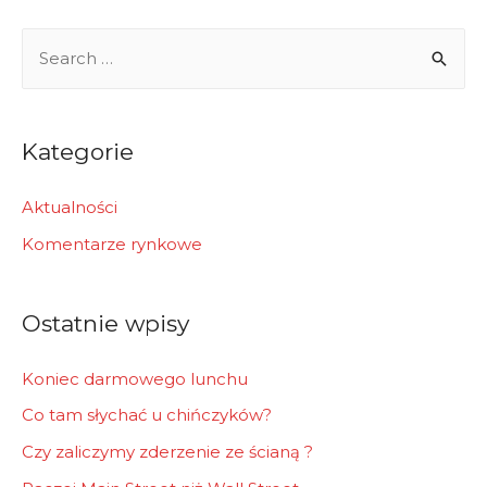
wpisach
S
e
a
r
Kategorie
c
h
Aktualności
f
Komentarze rynkowe
o
r
Ostatnie wpisy
:
Koniec darmowego lunchu
Co tam słychać u chińczyków?
Czy zaliczymy zderzenie ze ścianą ?