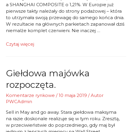
a SHANGHAI COMPOSITE o 1,21%. W Europie już
pierwsze takty należały do strony podażowej – która
to utrzymała swoją przewagę do samego końca dnia.
W rezultacie na głównych parkietach zapanował dziś
niemalże komplet czerwieni. Nie inaczej …
Spadków
Czytaj więcej
ciąg
dalszy
Giełdowa majówka
rozpoczęta.
Komentarze rynkowe
/
10 maja 2019
/ Autor
PWCAdmin
Sell in May and go away. Stara giełdowa maksyma
na razie doskonale realizuje się w tym roku. Zresztą,
w przeciwieństwie do poprzedniego, gdy maj był
jednym z lepszych miesięcy na Wall Street.