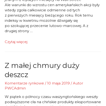
Ale warunki do wzrostu cen amerykańskich akcji były
wtedy zgoła całkowicie odmienne od tych
z pierwszych miesięcy bieżącego roku. Rok temu
indeksy w kwietniu mozolnie dźwigały się
po szokującej przecenie lutowo-marcowej. A z
drugiej strony …
Giełdowa
Czytaj więcej
majówka
rozpoczęta.
Z małej chmury duży
deszcz
Komentarze rynkowe
/
10 maja 2019
/ Autor
PWCAdmin
W piątek o północy czasu waszyngtońskiego weszły
podwyższone cła na chińskie produkty eksportowane