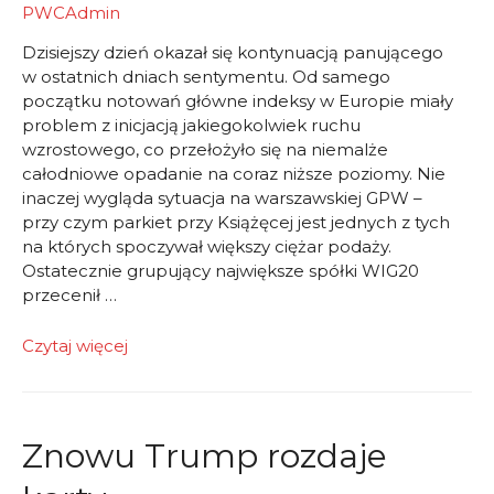
PWCAdmin
Dzisiejszy dzień okazał się kontynuacją panującego
w ostatnich dniach sentymentu. Od samego
początku notowań główne indeksy w Europie miały
problem z inicjacją jakiegokolwiek ruchu
wzrostowego, co przełożyło się na niemalże
całodniowe opadanie na coraz niższe poziomy. Nie
inaczej wygląda sytuacja na warszawskiej GPW –
przy czym parkiet przy Książęcej jest jednych z tych
na których spoczywał większy ciężar podaży.
Ostatecznie grupujący największe spółki WIG20
przecenił …
Zła
Czytaj więcej
passa
trwa
Znowu Trump rozdaje