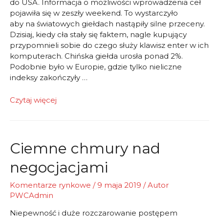
do USA. Informacja o możliwości wprowadzenia ceł
pojawiła się w zeszły weekend. To wystarczyło
aby na światowych giełdach nastąpiły silne przeceny.
Dzisiaj, kiedy cła stały się faktem, nagle kupujący
przypomnieli sobie do czego służy klawisz enter w ich
komputerach. Chińska giełda urosła ponad 2%.
Podobnie było w Europie, gdzie tylko nieliczne
indeksy zakończyły …
Z
Czytaj więcej
małej
chmury
duży
deszcz
Ciemne chmury nad
negocjacjami
Komentarze rynkowe
/
9 maja 2019
/ Autor
PWCAdmin
Niepewność i duże rozczarowanie postępem