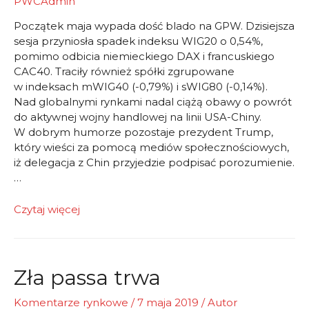
PWCAdmin
Początek maja wypada dość blado na GPW. Dzisiejsza
sesja przyniosła spadek indeksu WIG20 o 0,54%,
pomimo odbicia niemieckiego DAX i francuskiego
CAC40. Traciły również spółki zgrupowane
w indeksach mWIG40 (-0,79%) i sWIG80 (-0,14%).
Nad globalnymi rynkami nadal ciążą obawy o powrót
do aktywnej wojny handlowej na linii USA-Chiny.
W dobrym humorze pozostaje prezydent Trump,
który wieści za pomocą mediów społecznościowych,
iż delegacja z Chin przyjedzie podpisać porozumienie.
…
Nadzieja
Czytaj więcej
na
porozumienie
bez
wpływu
Zła passa trwa
na
GPW
Komentarze rynkowe
/
7 maja 2019
/ Autor