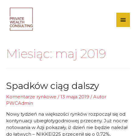
Skip
to
content
Mai
Men
Miesiąc:
maj 2019
Spadków ciąg dalszy
Komentarze rynkowe
/
13 maja 2019
/ Autor
PWCAdmin
Nowy tydzień na większości rynków rozpoczął się od
kontynuacji ubiegłotygodniowej przeceny. Już nocne
notowania w Azji pokazały, iż dzień nie będzie należał
do łatwych – NIKKEI225 przecenił się o 0,72%,