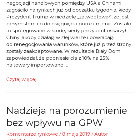
negocjacji handlowych pomiędzy USA a Chinami
zagościło na rynkach już od początku tygodnia, kiedy
Prezydent Trump w niedzielę „zatweetował”, że jest
pesymistom co do osiągnięcia porozumienia. Zostało
to spotęgowane w środę, kiedy prezydent oskarżył
Chiny jakoby działają w złej wierze i powracają
do renegocjowania warunków, które już przez strony
zostały zaakceptowane. W rezultacie Biały Dom
zapowiedział, że podniesie cła z 10% na 25%
na towary importowane …
Ciemne
Czytaj więcej
chmury
nad
negocjacjami
Nadzieja na porozumienie
bez wpływu na GPW
Komentarze rynkowe
/
8 maja 2019
/ Autor