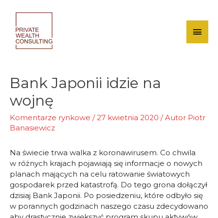
Skip
to
content
Mai
Men
Bank Japonii idzie na
wojnę
Komentarze rynkowe
/
27 kwietnia 2020
/ Autor
Piotr
Banasiewicz
Na świecie trwa walka z koronawirusem. Co chwila
w różnych krajach pojawiają się informacje o nowych
planach mających na celu ratowanie światowych
gospodarek przed katastrofą. Do tego grona dołączył
dzisiaj Bank Japonii. Po posiedzeniu, które odbyło się
w porannych godzinach naszego czasu zdecydowano
aby drastycznie zwiększyć program skupu aktywów.