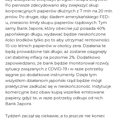
Po pierwsze zdecydowano aby zwiększyć skup
korporacyjnych papierów dłużnych z 7 mln na 20 mln
jenów. Po drugie, idąc śladem amerykańskiego FED-
u, zniesiono limity skupu papierów rządowych. Tym
samy Bank Japonii, który obecnie już posiada 40%
japońskiego długu, wydawać będzie nieskończone
ilości środków tylko po to aby utrzymać rentowności
10-cio letnich papierów w okolicy zera. Działania te
będą prowadzone tak długo, aż zostanie osiągnięty
cel stabilnej inflacji na poziomie 2%. Dodatkowo
zapowiedziano, że bank będzie monitorował rozwój
sytuacji związanych z COVID-19 i w razie potrzeby
sięgnie po dodatkowe instrumenty. Dzięki tym
wszystkim działaniom japoński rząd będzie mógł
praktycznie zadłużać się w nieskończoność. Instytucje
komercyjne bez obaw kupią wszelkie emitowane
papiery, gdyż te, w razie potrzeby odkupi od nich
Bank Japonii.
Tydzień zaczął się ciekawie, a to jeszcze nie koniec