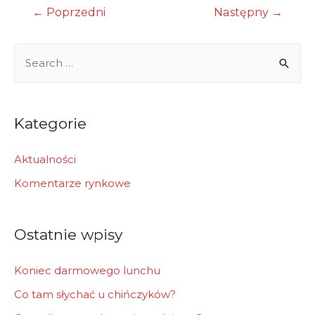
Nawigacja
←
Poprzedni
Następny
→
wpisu
S
e
a
r
Kategorie
c
h
Aktualności
f
Komentarze rynkowe
o
r
Ostatnie wpisy
:
Koniec darmowego lunchu
Co tam słychać u chińczyków?