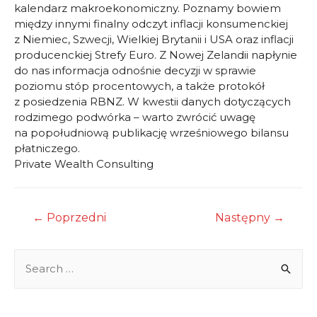
kalendarz makroekonomiczny. Poznamy bowiem
między innymi finalny odczyt inflacji konsumenckiej
z Niemiec, Szwecji, Wielkiej Brytanii i USA oraz inflacji
producenckiej Strefy Euro. Z Nowej Zelandii napłynie
do nas informacja odnośnie decyzji w sprawie
poziomu stóp procentowych, a także protokół
z posiedzenia RBNZ. W kwestii danych dotyczących
rodzimego podwórka – warto zwrócić uwagę
na popołudniową publikację wrześniowego bilansu
płatniczego.
Private Wealth Consulting
Nawigacja
←
Poprzedni
Następny
→
wpisu
S
e
a