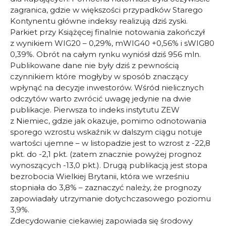
zagranica, gdzie w większości przypadków Starego
Kontynentu główne indeksy realizują dziś zyski.
Parkiet przy Książęcej finalnie notowania zakończył
z wynikiem WIG20 – 0,29%, mWIG40 +0,56% i sWIG80
0,39%. Obrót na całym rynku wyniósł dziś 956 mln.
Publikowane dane nie były dziś z pewnością
czynnikiem które mogłyby w sposób znaczący
wpłynąć na decyzje inwestorów. Wśród nielicznych
odczytów warto zwrócić uwagę jedynie na dwie
publikacje. Pierwsza to indeks instytutu ZEW
z Niemiec, gdzie jak okazuje, pomimo odnotowania
sporego wzrostu wskaźnik w dalszym ciągu notuje
wartości ujemne – w listopadzie jest to wzrost z -22,8
pkt. do -2,1 pkt. (zatem znacznie powyżej prognoz
wynoszących -13,0 pkt.). Drugą publikacją jest stopa
bezrobocia Wielkiej Brytanii, która we wrześniu
stopniała do 3,8% – zaznaczyć należy, że prognozy
zapowiadały utrzymanie dotychczasowego poziomu
3,9%.
Zdecydowanie ciekawiej zapowiada się środowy