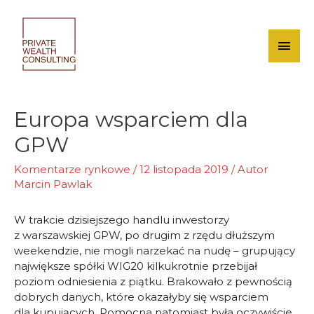
Skip
to
content
Mai
Men
Europa wsparciem dla
GPW
Komentarze rynkowe
/
12 listopada 2019
/ Autor
Marcin Pawlak
W trakcie dzisiejszego handlu inwestorzy
z warszawskiej GPW, po drugim z rzędu dłuższym
weekendzie, nie mogli narzekać na nudę – grupujący
największe spółki WIG20 kilkukrotnie przebijał
poziom odniesienia z piątku. Brakowało z pewnością
dobrych danych, które okazałyby się wsparciem
dla kupujących. Pomocna natomiast była oczywiście