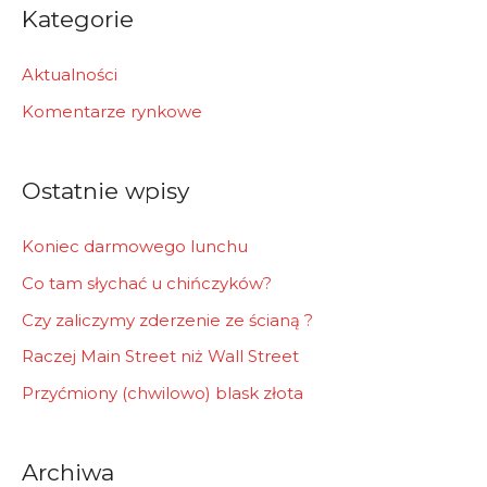
r
Kategorie
c
h
Aktualności
f
Komentarze rynkowe
o
r
Ostatnie wpisy
:
Koniec darmowego lunchu
Co tam słychać u chińczyków?
Czy zaliczymy zderzenie ze ścianą ?
Raczej Main Street niż Wall Street
Przyćmiony (chwilowo) blask złota
Archiwa