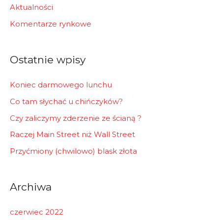
h
Aktualności
f
Komentarze rynkowe
o
r
Ostatnie wpisy
:
Koniec darmowego lunchu
Co tam słychać u chińczyków?
Czy zaliczymy zderzenie ze ścianą ?
Raczej Main Street niż Wall Street
Przyćmiony (chwilowo) blask złota
Archiwa
czerwiec 2022