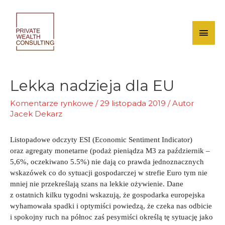
Skip
to
content
Mai
Men
Lekka nadzieja dla EU
Komentarze rynkowe
/
29 listopada 2019
/ Autor
Jacek Dekarz
Listopadowe odczyty ESI (Economic Sentiment Indicator)
oraz agregaty monetarne (podaż pieniądza M3 za październik –
5,6%, oczekiwano 5.5%) nie dają co prawda jednoznacznych
wskazówek co do sytuacji gospodarczej w strefie Euro tym nie
mniej nie przekreślają szans na lekkie ożywienie. Dane
z ostatnich kilku tygodni wskazują, że gospodarka europejska
wyhamowała spadki i optymiści powiedzą, że czeka nas odbicie
i spokojny ruch na północ zaś pesymiści określą tę sytuację jako