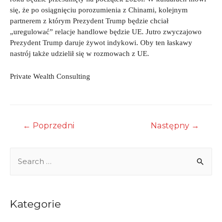
się, że po osiągnięciu porozumienia z Chinami, kolejnym
partnerem z którym Prezydent Trump będzie chciał
„uregulować” relacje handlowe będzie UE. Jutro zwyczajowo
Prezydent Trump daruje żywot indykowi. Oby ten łaskawy
nastrój także udzielił się w rozmowach z UE.
Private Wealth Consulting
Nawigacja
←
Poprzedni
Następny
→
wpisu
S
e
a
r
Kategorie
c