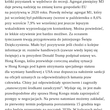
krótki przystanek w wędrówce do recesji. Agregat pieniężny M3
daje pewną nadzieję na zmianę kursu gospodarki EU
na pozytywną w 2020 roku. Prawdę mówiąc agregat M1, który
już wcześniej był publikowany (wzrost w październiku o 8,6%
przy wzroście 7,9% we wrześniu) jest jeszcze lepszym
wskaźnikiem wyprzedzającym koniunkturę. Można powiedzieć,
że lekkie ożywienie jest bardzo możliwe. Za oceanem
tymczasem trwają przygotowania do jutrzejszego Święta
Dziękczynienia. Miało być pozytywnie jeśli chodzi o kolejne
informacje nt. rozmów handlowych (zawsze wtedy lepiej się
świętuje) a tu
prezydent Donald Trump podpisał ustawę ws.
Hong Kongu, która przewiduje coroczną analizę sytuacji
w Hong Kongu pod kątem utrzymania specjalnego statusu
dla wymiany handlowej z USA oraz dopuszcza nałożenie sankcji
na oficjeli uznanych za odpowiedzialnych łamania praw
człowieka. Chiny już odpowiedziały sprzeciwem i zagroziły
„stanowczymi środkami zaradczymi”. Wydaje się, że jest mało
prawdopodobne aby sprawa Hong Kongu miała zaprzepaścić
postępy w negocjacjach. Na pewno natomiast możemy zakładać,
że pierwotny termin podpisania porozumienia 15 grudnia tego
roku będzie przesunięty na początek 2020r. W kuluarach mówi