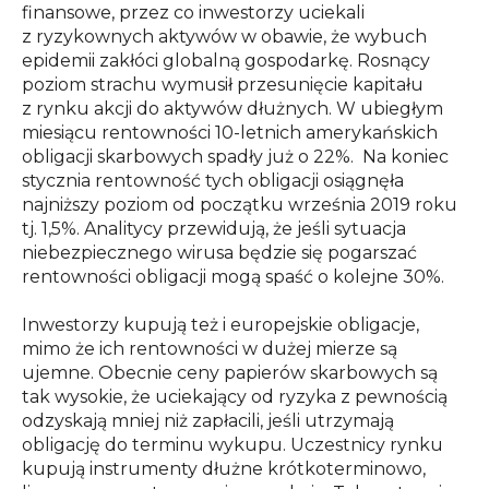
finansowe, przez co inwestorzy uciekali
z ryzykownych aktywów w obawie, że wybuch
epidemii zakłóci globalną gospodarkę. Rosnący
poziom strachu wymusił przesunięcie kapitału
z rynku akcji do aktywów dłużnych. W ubiegłym
miesiącu rentowności 10-letnich amerykańskich
obligacji skarbowych spadły już o 22%. Na koniec
stycznia rentowność tych obligacji osiągnęła
najniższy poziom od początku września 2019 roku
tj. 1,5%. Analitycy przewidują, że jeśli sytuacja
niebezpiecznego wirusa będzie się pogarszać
rentowności obligacji mogą spaść o kolejne 30%.
Inwestorzy kupują też i europejskie obligacje,
mimo że ich rentowności w dużej mierze są
ujemne. Obecnie ceny papierów skarbowych są
tak wysokie, że uciekający od ryzyka z pewnością
odzyskają mniej niż zapłacili, jeśli utrzymają
obligację do terminu wykupu. Uczestnicy rynku
kupują instrumenty dłużne krótkoterminowo,