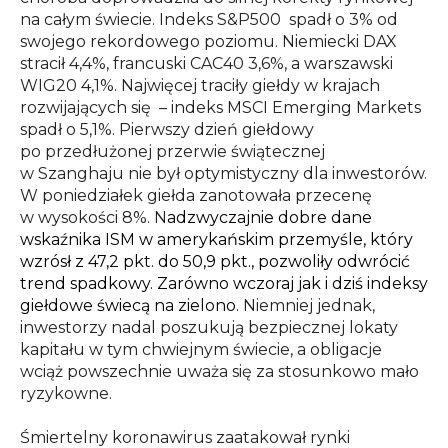
na całym świecie. Indeks S&P500 spadł o 3% od
swojego rekordowego poziomu. Niemiecki DAX
stracił 4,4%, francuski CAC40 3,6%, a warszawski
WIG20 4,1%. Najwięcej traciły giełdy w krajach
rozwijających się – indeks MSCI Emerging Markets
spadł o 5,1%. Pierwszy dzień giełdowy
po przedłużonej przerwie świątecznej
w Szanghaju nie był optymistyczny dla inwestorów.
W poniedziałek giełda zanotowała przecenę
w wysokości 8%. N
adzwyczajnie dobre dane
wskaźnika ISM w amerykańskim przemyśle, który
wzrósł z 47,2 pkt. do 50,9 pkt., pozwoliły odwrócić
trend spadkowy. Zarówno wczoraj jak i dziś indeksy
giełdowe świecą na zielono.
Niemniej jednak,
inwestorzy nadal poszukują bezpiecznej lokaty
kapitału w tym chwiejnym świecie, a obligacje
wciąż powszechnie uważa się za stosunkowo mało
ryzykowne.
Śmiertelny koronawirus zaatakował rynki