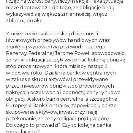
licząc na wzrost ceny, niczym akcje. Taka sytuacja
może doprowadzić do tego, że obligacje będą
wykazywać się większą zmiennością, wręcz
zbliżoną do akcji.
Zmniejszenie skali chińskiej działalności
i światowych przepływów handlowych wraz
z gołębią wypowiedzią przewodniczącego
Rezerwy Federalnej Jerome Powell spowodowało,
że rynki obligacji zaczęły wyceniać kolejną obniżkę
stóp procentowych, która miałaby nastąpić
w połowie roku. Działania banków centralnych
w zakresie skupu aktywów i przewidywane
przez inwestorów obniżki stóp procentowych
nakręcają oczekiwania i podnoszą ceny rynkowe
obligacji. A skoro banki centralne, a szczególnie
Europejski Bank Centralny, zapowiadają dalsze
skupowanie aktywów, inwestorzy mają
przekonanie, że ceny obligacji pójdą w górę.
Do czego to prowadzi? Czy to kolejna bańka
spekulacyjna?