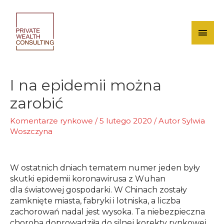
Skip
to
content
Mai
Men
I na epidemii można
zarobić
Komentarze rynkowe
/
5 lutego 2020
/ Autor
Sylwia
Woszczyna
W ostatnich dniach tematem numer jeden były
skutki epidemii koronawirusa z Wuhan
dla światowej gospodarki. W Chinach zostały
zamknięte miasta, fabryki i lotniska, a liczba
zachorowań nadal jest wysoka. Ta niebezpieczna
choroba doprowadziła do silnej korekty rynkowej