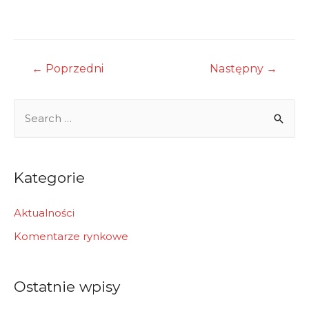
Nawigacja
←
Poprzedni
Następny
→
wpisu
S
e
a
r
Kategorie
c
h
Aktualności
f
Komentarze rynkowe
o
r
Ostatnie wpisy
: