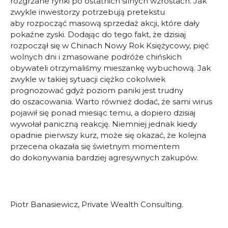
rozgrzane rynki po ostatnich silnych wzrostach. Jak
zwykle inwestorzy potrzebują pretekstu
aby rozpocząć masową sprzedaż akcji, które dały
pokaźne zyski. Dodając do tego fakt, że dzisiaj
rozpoczął się w Chinach Nowy Rok Księżycowy, pięć
wolnych dni i zmasowane podróże chińskich
obywateli otrzymaliśmy mieszankę wybuchową. Jak
zwykle w takiej sytuacji ciężko cokolwiek
prognozować gdyż poziom paniki jest trudny
do oszacowania. Warto również dodać, że sami wirus
pojawił się ponad miesiąc temu, a dopiero dzisiaj
wywołał paniczną reakcję. Niemniej jednak kiedy
opadnie pierwszy kurz, może się okazać, że kolejna
przecena okazała się świetnym momentem
do dokonywania bardziej agresywnych zakupów.
Piotr Banasiewicz, Private Wealth Consulting.