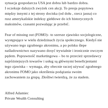
sytuacja gospodarcza USA jest dobra lub bardzo dobra.
I oczekuje dalszych zwyżek cen akcji. To presja popytowa
między innymi z tej strony dociska (od dołu , rzecz jasna) co
rusz amerykańskie indeksy giełdowe do ich historycznych
maksimów, czasami pozwalając je przebić.
Fear of missing out (FOMO)– to szersze zjawisko socjologiczne,
występujące w wielu dziedzinach życia społecznego. Kiedyś nie
używano tego zgrabnego akronimu, a po polsku ślepe
naśladownictwo nazywano dosyć trywialnie i ironicznie owczym
pędem. Poprawność marketingowa – bo to przecież sprzedawcy
najróżniejszych towarów i usług są głównymi beneficjentami
tego zjawiska – wymaga, aby obecnie raczej używać zgrabnego
akronimu FOMO jako określenia podążania swoim
zachowaniem za grupą. Złośliwi twierdzą, że za stadem.
Alfred Adamiec
Private Wealth Consulting