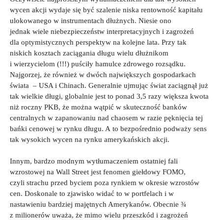
wycen akcji wydaje się być szalenie niska rentowność kapitału
ulokowanego w instrumentach dłużnych. Niesie ono
jednak wiele niebezpieczeństw interpretacyjnych i zagrożeń
dla optymistycznych perspektyw na kolejne lata. Przy tak
niskich kosztach zaciągania długu wielu dłużnikom
i wierzycielom (!!!) puściły hamulce zdrowego rozsądku.
Najgorzej, że również w dwóch największych gospodarkach
świata – USA i Chinach. Generalnie ujmując świat zaciągnął już
tak wielkie długi, globalnie jest to ponad 3,5 razy większa kwota
niż roczny PKB, że można wątpić w skuteczność banków
centralnych w zapanowaniu nad chaosem w razie pęknięcia tej
bańki cenowej w rynku długu. A to bezpośrednio podważy sens
tak wysokich wycen na rynku amerykańskich akcji.
Innym, bardzo modnym wytłumaczeniem ostatniej fali
wzrostowej na Wall Street jest fenomen giełdowy FOMO,
czyli strachu przed byciem poza rynkiem w okresie wzrostów
cen. Doskonale to zjawisko widać to w portfelach i w
nastawieniu bardziej majętnych Amerykanów. Obecnie ¾
z milionerów uważa, że mimo wielu przeszkód i zagrożeń