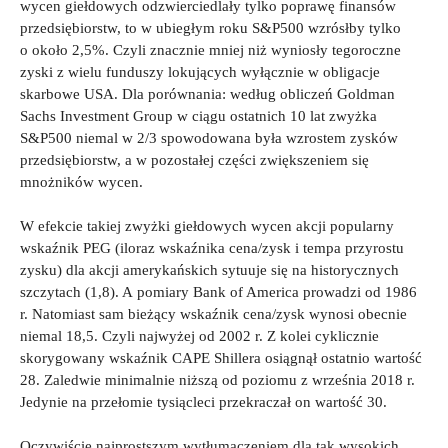
wycen giełdowych odzwierciedlały tylko poprawę finansów
przedsiębiorstw, to w ubiegłym roku S&P500 wzrósłby tylko
o około 2,5%. Czyli znacznie mniej niż wyniosły tegoroczne
zyski z wielu funduszy lokujących wyłącznie w obligacje
skarbowe USA. Dla porównania: według obliczeń Goldman
Sachs Investment Group w ciągu ostatnich 10 lat zwyżka
S&P500 niemal w 2/3 spowodowana była wzrostem zysków
przedsiębiorstw, a w pozostałej części zwiększeniem się
mnożników wycen.
W efekcie takiej zwyżki giełdowych wycen akcji popularny
wskaźnik PEG (iloraz wskaźnika cena/zysk i tempa przyrostu
zysku) dla akcji amerykańskich sytuuje się na historycznych
szczytach (1,8). A pomiary Bank of America prowadzi od 1986
r. Natomiast sam bieżący wskaźnik cena/zysk wynosi obecnie
niemal 18,5. Czyli najwyżej od 2002 r. Z kolei cyklicznie
skorygowany wskaźnik CAPE Shillera osiągnął ostatnio wartość
28. Zaledwie minimalnie niższą od poziomu z września 2018 r.
Jedynie na przełomie tysiącleci przekraczał on wartość 30.
Oczywiście najprostszym wytłumaczeniem dla tak wysokich