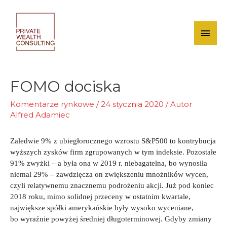
Skip
to
content
Mai
Men
FOMO dociska
Komentarze rynkowe
/
24 stycznia 2020
/ Autor
Alfred Adamiec
Zaledwie 9% z ubiegłorocznego wzrostu S&P500 to kontrybucja
wyższych zysków firm zgrupowanych w tym indeksie. Pozostałe
91% zwyżki – a była ona w 2019 r. niebagatelna, bo wynosiła
niemal 29% – zawdzięcza on zwiększeniu mnożników wycen,
czyli relatywnemu znacznemu podrożeniu akcji. Już pod koniec
2018 roku, mimo solidnej przeceny w ostatnim kwartale,
największe spółki amerykańskie były wysoko wyceniane,
bo wyraźnie powyżej średniej długoterminowej. Gdyby zmiany