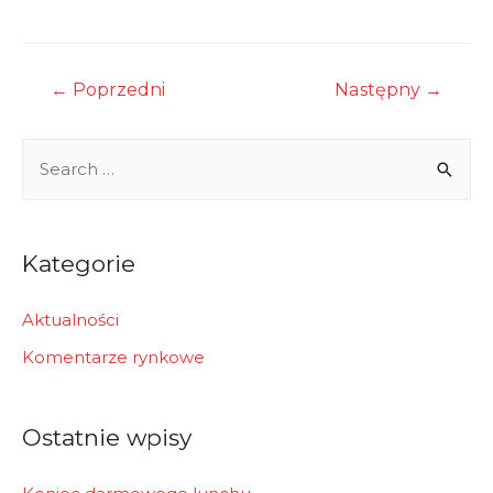
Nawigacja
←
Poprzedni
Następny
→
wpisu
S
e
a
r
Kategorie
c
h
Aktualności
f
Komentarze rynkowe
o
r
Ostatnie wpisy
: