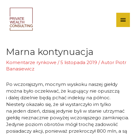
Skip
to
content
Mai
Men
Marna kontynuacja
Komentarze rynkowe
/
5 listopada 2019
/ Autor
Piotr
Banasiewicz
Po wczorajszym, mocnym wyskoku naszej giełdy
można było oczekiwać, że kupujący nie opuszczą
i dalej dzielnie będą pchać indeksy na północ.
Niestety okazało się, że sił wystarczyło im tylko
na jeden dzień, dzisiaj jedynie byli w stanie utrzymać
giełdę nieznacznie powyżej wczorajszego zamknięcia.
Jedynie poziom obrotów mógł trochę zadowolić
posiadaczy akcji, ponieważ przekroczył 800 mln, a są