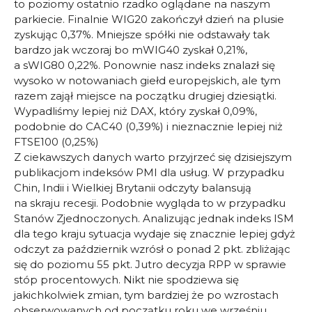
to poziomy ostatnio rzadko oglądane na naszym
parkiecie. Finalnie WIG20 zakończył dzień na plusie
zyskując 0,37%. Mniejsze spółki nie odstawały tak
bardzo jak wczoraj bo mWIG40 zyskał 0,21%,
a sWIG80 0,22%. Ponownie nasz indeks znalazł się
wysoko w notowaniach giełd europejskich, ale tym
razem zajął miejsce na początku drugiej dziesiątki.
Wypadliśmy lepiej niż DAX, który zyskał 0,09%,
podobnie do CAC40 (0,39%) i nieznacznie lepiej niż
FTSE100 (0,25%)
Z ciekawszych danych warto przyjrzeć się dzisiejszym
publikacjom indeksów PMI dla usług. W przypadku
Chin, Indii i Wielkiej Brytanii odczyty balansują
na skraju recesji. Podobnie wygląda to w przypadku
Stanów Zjednoczonych. Analizując jednak indeks ISM
dla tego kraju sytuacja wydaje się znacznie lepiej gdyż
odczyt za październik wzrósł o ponad 2 pkt. zbliżając
się do poziomu 55 pkt. Jutro decyzja RPP w sprawie
stóp procentowych. Nikt nie spodziewa się
jakichkolwiek zmian, tym bardziej że po wzrostach
obserwowanych od początku roku we wrześniu