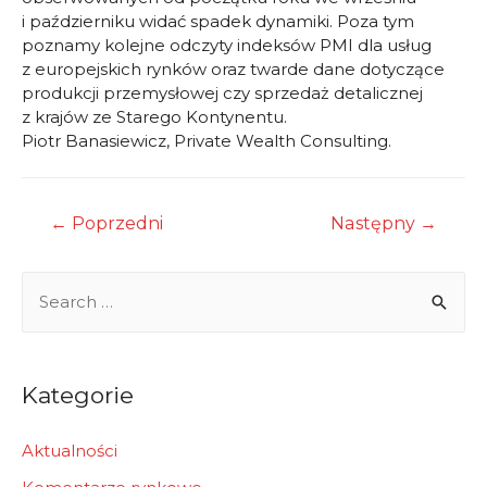
i październiku widać spadek dynamiki. Poza tym
poznamy kolejne odczyty indeksów PMI dla usług
z europejskich rynków oraz twarde dane dotyczące
produkcji przemysłowej czy sprzedaż detalicznej
z krajów ze Starego Kontynentu.
Piotr Banasiewicz, Private Wealth Consulting.
Nawigacja
←
Poprzedni
Następny
→
wpisu
S
e
a
r
Kategorie
c
h
Aktualności
f