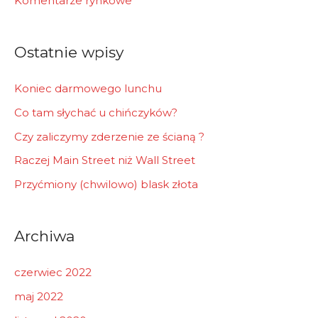
Komentarze rynkowe
o
r
Ostatnie wpisy
:
Koniec darmowego lunchu
Co tam słychać u chińczyków?
Czy zaliczymy zderzenie ze ścianą ?
Raczej Main Street niż Wall Street
Przyćmiony (chwilowo) blask złota
Archiwa
czerwiec 2022
maj 2022