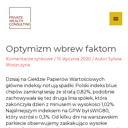
Skip
to
content
Mai
Men
Optymizm wbrew faktom
Komentarze rynkowe
/
15 stycznia 2020
/ Autor
Sylwia
Woszczyna
Dzisiaj na Giełdzie Papierów Wartościowych
główne indeksy notują spadki. Polski indeks blue
chipów zamknął sesję ze stratą 0,82%, podobnie
zachowywała się też druga linia spółek, która
zakończyła dzień z minusem w wysokości 1,02%.
Najsilniejszym indeksem na GPW był sWIG80,
który wzrósł o 0,3%. Od kilku dni na warszawskim
parkiecie obserwujemy zaskakująco wysokie