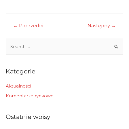
Nawigacja
←
Poprzedni
Następny
→
wpisu
S
e
a
r
Kategorie
c
h
Aktualności
f
Komentarze rynkowe
o
r
Ostatnie wpisy
: