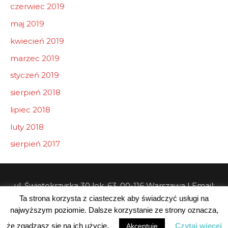
czerwiec 2019
maj 2019
kwiecień 2019
marzec 2019
styczeń 2019
sierpień 2018
lipiec 2018
luty 2018
sierpień 2017
ul. Świętokrzyska 30 lok. 63, 00-116 Warszawa | Email:
Ta strona korzysta z ciasteczek aby świadczyć usługi na
info@pw-consulting.pl
najwyższym poziomie. Dalsze korzystanie ze strony oznacza,
Copyright © 2026 Private Wealth Consulting
że zgadzasz się na ich użycie.
Czytaj więcej
Akceptuję