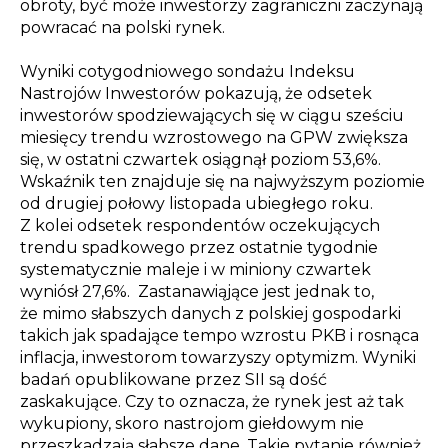
obroty, być może inwestorzy zagraniczni zaczynają
powracać na polski rynek.
Wyniki cotygodniowego sondażu Indeksu
Nastrojów Inwestorów pokazują, że odsetek
inwestorów spodziewających się w ciągu sześciu
miesięcy trendu wzrostowego na GPW zwiększa
się, w ostatni czwartek osiągnął poziom 53,6%.
Wskaźnik ten znajduje się na najwyższym poziomie
od drugiej połowy listopada ubiegłego roku.
Z kolei odsetek respondentów oczekujących
trendu spadkowego przez ostatnie tygodnie
systematycznie maleje i w miniony czwartek
wyniósł 27,6%. Zastanawiąjące jest jednak to,
że mimo słabszych danych z polskiej gospodarki
takich jak spadające tempo wzrostu PKB i rosnąca
inflacja, inwestorom towarzyszy optymizm.
Wyniki
badań opublikowane przez SII są dość
zaskakujące.
Czy to oznacza, że rynek jest aż tak
wykupiony, skoro nastrojom giełdowym nie
przeszkadzają słabsze dane. Takie pytanie również