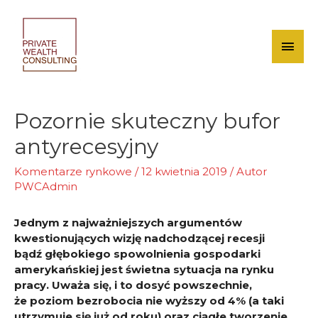
Skip
to
content
Mai
Men
Pozornie skuteczny bufor
antyrecesyjny
Komentarze rynkowe
/
12 kwietnia 2019
/ Autor
PWCAdmin
Jednym z najważniejszych argumentów
kwestionujących wizję nadchodzącej recesji
bądź głębokiego spowolnienia gospodarki
amerykańskiej jest świetna sytuacja na rynku
pracy. Uważa się, i to dosyć powszechnie,
że poziom bezrobocia nie wyższy od 4% (a taki
utrzymuje się już od roku) oraz ciągłe tworzenie