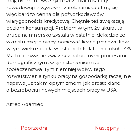
majątkiem, na wyższych szczeblach kariery
zawodowej i z wyższymi zarobkami. Cechują się
więc bardzo cenną dla pożyczkodawców
wiarygodnością kredytową. Chętnie też zwiększają
poziom konsumpcji. Problem w tym, że akurat ta
grupa najmniej skorzystała w ostatniej dekadzie ze
wzrostu miejsc pracy, ponieważ liczba pracowników
w tym wieku spadła w ostatnich 10 latach o około 4%.
Ma to oczywiście związek z naturalnymi procesami
demograficznymi, w tym starzeniem się
społeczeństwa. Tym niemniej wpływ tego
rozwarstwienia rynku pracy na gospodarkę raczej nie
napawa już takim optymizmem, jak proste dane
o bezrobociu i nowych miejscach pracy w USA.
Alfred Adamiec
Nawigacja
←
Poprzedni
Następny
→
wpisu