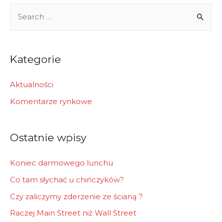
S
e
a
r
Kategorie
c
h
Aktualności
f
Komentarze rynkowe
o
r
Ostatnie wpisy
:
Koniec darmowego lunchu
Co tam słychać u chińczyków?
Czy zaliczymy zderzenie ze ścianą ?
Raczej Main Street niż Wall Street