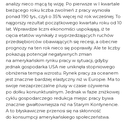
analizy nieco mącą tę wizję. Po pierwsze w I kwartale
bieżącego roku liczba zwolnień z pracy wyniosła
ponad 190 tys., czyli o 35% więcej niż rok wcześniej. To
najgorszy rezultat początkowego kwartału roku od 10
lat. Wprawdzie liczni ekonomiści uspokajają, iż te
cięcia etatów wynikały z wyprzedzających ruchów
przedsiębiorców obawiających się recesji, a obecnie
prognozy na ten rok nieco się poprawiły. Ale te liczby
pokazują potencjał negatywnych zmian
na amerykańskim rynku pracy w sytuacji, gdyby
jednak gospodarka USA nie uniknęła stopniowego
obniżenia tempa wzrostu. Rynek pracy za oceanem
jest znacznie bardziej elastyczny niż w Europie. Ma to
swoje niezaprzeczalne plusy w czasie ożywienia
po dołku koniunkturalnym. Jednak w fazie zniżkowej
cyklu gospodarczego redukcja miejsc pracy bywa
znacznie gwałtowniejsza niż na Starym Kontynencie.
A to błyskawicznie przenosi się na skłonność
do konsumpcji amerykańskiego społeczeństwa.