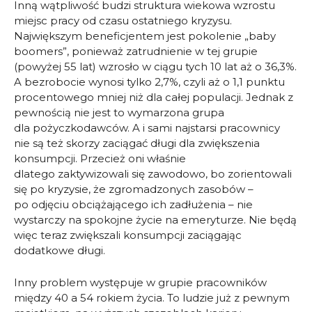
Inną wątpliwość budzi struktura wiekowa wzrostu
miejsc pracy od czasu ostatniego kryzysu.
Największym beneficjentem jest pokolenie „baby
boomers”, ponieważ zatrudnienie w tej grupie
(powyżej 55 lat) wzrosło w ciągu tych 10 lat aż o 36,3%.
A bezrobocie wynosi tylko 2,7%, czyli aż o 1,1 punktu
procentowego mniej niż dla całej populacji. Jednak z
pewnością nie jest to wymarzona grupa
dla pożyczkodawców. A i sami najstarsi pracownicy
nie są też skorzy zaciągać długi dla zwiększenia
konsumpcji. Przecież oni właśnie
dlatego zaktywizowali się zawodowo, bo zorientowali
się po kryzysie, że zgromadzonych zasobów –
po odjęciu obciążającego ich zadłużenia – nie
wystarczy na spokojne życie na emeryturze. Nie będą
więc teraz zwiększali konsumpcji zaciągając
dodatkowe długi.
Inny problem występuje w grupie pracowników
między 40 a 54 rokiem życia. To ludzie już z pewnym