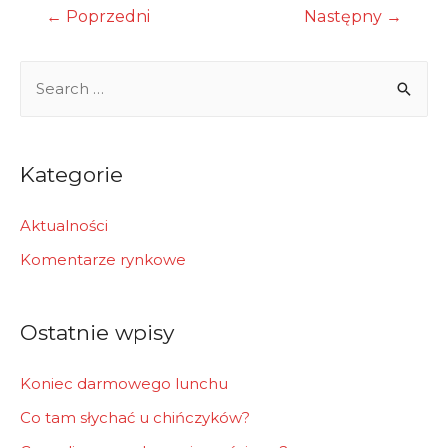
Nawigacja
←
Poprzedni
Następny
→
wpisu
S
e
a
r
Kategorie
c
h
Aktualności
f
Komentarze rynkowe
o
r
Ostatnie wpisy
:
Koniec darmowego lunchu
Co tam słychać u chińczyków?