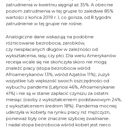
zatrudnienia w kwietniu sięgnął aż 35%. A obecnie
poziom zatrudnienia w tej grupie to zaledwie 85%
wartości z końca 2019 r. I, co gorsza, od 8 tygodni
zatrudnienie w tej grupie nie rośnie.
Analogiczne dane wskazują na podobne
różnicowanie bezrobocia, zarobków,
czy niespłacanych długów w zależności od
wykształcenia, rasy, czy płci. Dla wielu Amerykanów
recesja wcale się nie skończyła skoro nie mogą
znaleźć pracy (stopa bezrobocia wśród
Afroamerykanów 13%, wśród Azjatów 11%), zużyli
wszystkie lub większość swoich oszczędności od
wybuchu pandemii (Latynosi 46%, Afroamerykanie
41%) i nie są w stanie zapłacić czynszu za ostatni
miesiąc (osoby z wykształceniem podstawowym 24%,
z wykształceniem średnim 18%). Pandemia mocniej
uderzyła w kobiety na rynku pracy niż mężczyzn,
ponieważ były one znacznie szybciej zwalnianie.
I nadal stopa bezrobocia wśród kobiet jest nieco