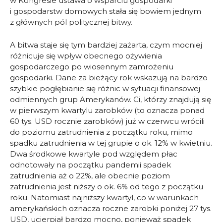
w Kongresie ustawa o wsparciu gospodarki
i gospodarstw domowych stała się bowiem jednym
z głównych pól politycznej bitwy.
A bitwa staje się tym bardziej zażarta, czym mocniej
różnicuje się wpływ obecnego ożywienia
gospodarczego po wiosennym zamrożeniu
gospodarki. Dane za bieżący rok wskazują na bardzo
szybkie pogłębianie się różnic w sytuacji finansowej
odmiennych grup Amerykanów. Ci, którzy znajdują się
w pierwszym kwartylu zarobków (to oznacza ponad
60 tys. USD rocznie zarobków) już w czerwcu wrócili
do poziomu zatrudnienia z początku roku, mimo
spadku zatrudnienia w tej grupie o ok. 12% w kwietniu.
Dwa środkowe kwartyle pod względem płac
odnotowały na początku pandemii spadek
zatrudnienia aż o 22%, ale obecnie poziom
zatrudnienia jest niższy o ok. 6% od tego z początku
roku. Natomiast najniższy kwartyl, co w warunkach
amerykańskich oznacza roczne zarobki poniżej 27 tys.
USD, ucierpiał bardzo mocno, ponieważ spadek