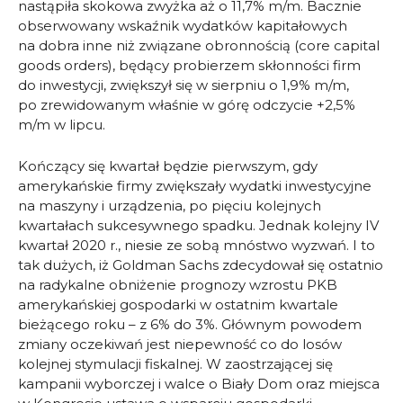
nastąpiła skokowa zwyżka aż o 11,7% m/m. Bacznie
obserwowany wskaźnik wydatków kapitałowych
na dobra inne niż związane obronnością (core capital
goods orders), będący probierzem skłonności firm
do inwestycji, zwiększył się w sierpniu o 1,9% m/m,
po zrewidowanym właśnie w górę odczycie +2,5%
m/m w lipcu.
Kończący się kwartał będzie pierwszym, gdy
amerykańskie firmy zwiększały wydatki inwestycyjne
na maszyny i urządzenia, po pięciu kolejnych
kwartałach sukcesywnego spadku. Jednak kolejny IV
kwartał 2020 r., niesie ze sobą mnóstwo wyzwań. I to
tak dużych, iż Goldman Sachs zdecydował się ostatnio
na radykalne obniżenie prognozy wzrostu PKB
amerykańskiej gospodarki w ostatnim kwartale
bieżącego roku – z 6% do 3%. Głównym powodem
zmiany oczekiwań jest niepewność co do losów
kolejnej stymulacji fiskalnej. W zaostrzającej się
kampanii wyborczej i walce o Biały Dom oraz miejsca