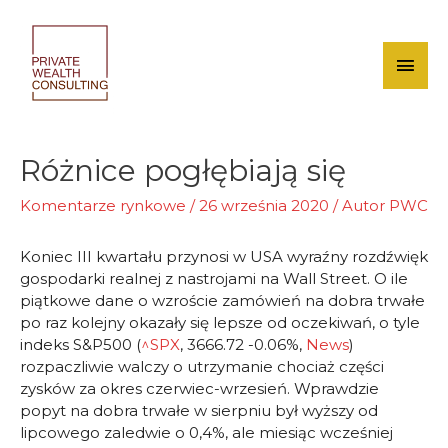
Skip
to
content
Mai
Men
Różnice pogłębiają się
Komentarze rynkowe
/
26 września 2020
/ Autor
PWC
Koniec III kwartału przynosi w USA wyraźny rozdźwięk
gospodarki realnej z nastrojami na Wall Street. O ile
piątkowe dane o wzroście zamówień na dobra trwałe
po raz kolejny okazały się lepsze od oczekiwań, o tyle
indeks S&P500 (
^SPX
, 3666.72 -0.06%,
News
)
rozpaczliwie walczy o utrzymanie chociaż części
zysków za okres czerwiec-wrzesień. Wprawdzie
popyt na dobra trwałe w sierpniu był wyższy od
lipcowego zaledwie o 0,4%, ale miesiąc wcześniej