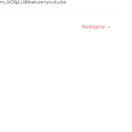
_dm_bO6jLU&feature=youtu.be
Następny
→