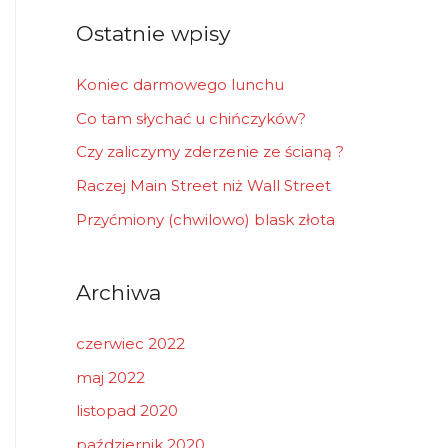
r
Ostatnie wpisy
:
Koniec darmowego lunchu
Co tam słychać u chińczyków?
Czy zaliczymy zderzenie ze ścianą ?
Raczej Main Street niż Wall Street
Przyćmiony (chwilowo) blask złota
Archiwa
czerwiec 2022
maj 2022
listopad 2020
październik 2020