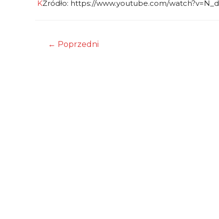
K
Źródło: https://www.youtube.com/watch?v=N
Nawigacja
←
Poprzedni
wpisu