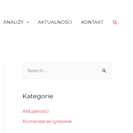
Search
ANALIZY
AKTUALNOŚCI
KONTAKT
S
e
a
r
Kategorie
c
h
Aktualności
f
Komentarze rynkowe
o