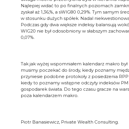
Najlepiej widać to po finalnych poziomach zamkni
zyskał aż 1,36,%, a sWIG80 0,29%. Tym samym średn
w stosunku dużych spółek. Nadal niekwestionowan
Podczas gdy dwa większe indeksy balansują wokół
WIG20 nie był odosobniony w słabszym zachowaniu
0,07%.
Tak jak wyżej wspomniałem kalendarz makro był dz
musimy poczekać do środy, kiedy poznamy międz
przyniesie podobne protokoły z posiedzenia RPP 
kiedy to poznamy wstępne odczyty indeksów PMI 
gospodarek świata. Do tego czasu gracze na warsz
poza kalendarzem makro.
Piotr
Banasiewicz
, Private Wealth Consulting.