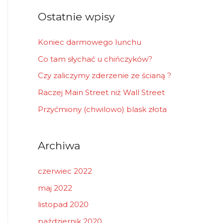
r
Ostatnie wpisy
:
Koniec darmowego lunchu
Co tam słychać u chińczyków?
Czy zaliczymy zderzenie ze ścianą ?
Raczej Main Street niż Wall Street
Przyćmiony (chwilowo) blask złota
Archiwa
czerwiec 2022
maj 2022
listopad 2020
październik 2020