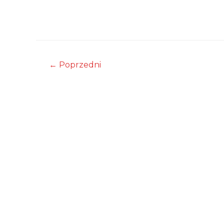
Nawigacja
←
Poprzedni
wpisu