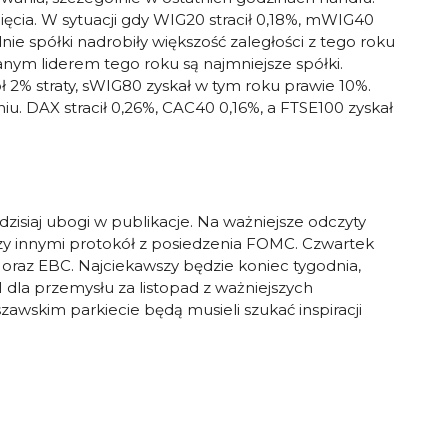
ęcia. W sytuacji gdy WIG20 stracił 0,18%, mWIG40
ie spółki nadrobiły większość zaległości z tego roku
ym liderem tego roku są najmniejsze spółki.
 2% straty, sWIG80 zyskał w tym roku prawie 10%.
. DAX stracił 0,26%, CAC40 0,16%, a FTSE100 zyskał
isiaj ubogi w publikacje. Na ważniejsze odczyty
y innymi protokół z posiedzenia FOMC. Czwartek
oraz EBC. Najciekawszy będzie koniec tygodnia,
dla przemysłu za listopad z ważniejszych
awskim parkiecie będą musieli szukać inspiracji