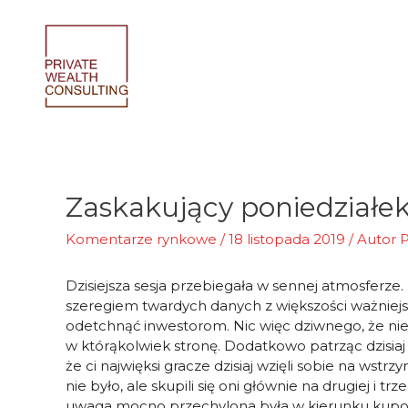
Skip
to
content
Zaskakujący poniedziałe
Komentarze rynkowe
/
18 listopada 2019
/ Autor
P
Dzisiejsza sesja przebiegała w sennej atmosferze
szeregiem twardych danych z większości ważniejsz
odetchnąć inwestorom. Nic więc dziwnego, że nie
w którąkolwiek stronę. Dodatkowo patrząc dzisia
że ci najwięksi gracze dzisiaj wzięli sobie na wst
nie było, ale skupili się oni głównie na drugiej i trz
uwaga mocno przechylona była w kierunku kupowa