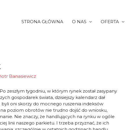
STRONA GŁÓWNA
O NAS
OFERTA
k
iotr Banasiewicz
. Po zeszłym tygodniu, w którym rynek został zasypany
ych gospodarek świata, dzisiejszy kalendarz dał
 byli oni skorzy do mocnego ruszenia indeksów
j na poziom obrotów nie trudno dojść do wniosku,
rzymanie. Nie znaczy, że handlujących na rynku w ogóle
eciej linii naszego parkietu. I trzeba przyznać, że ich
nia, szczególnie w ostatnich godzinach handlu.