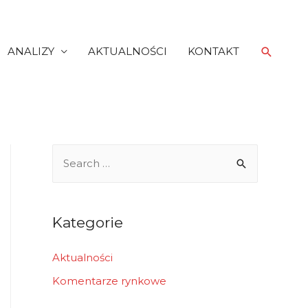
Search
ANALIZY
AKTUALNOŚCI
KONTAKT
S
e
a
r
Kategorie
c
h
Aktualności
f
Komentarze rynkowe
o