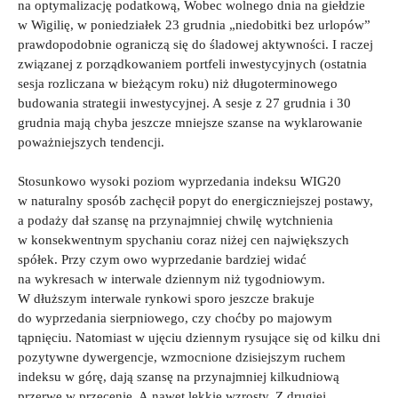
na optymalizację podatkową, Wobec wolnego dnia na giełdzie
w Wigilię, w poniedziałek 23 grudnia „niedobitki bez urlopów”
prawdopodobnie ograniczą się do śladowej aktywności. I raczej
związanej z porządkowaniem portfeli inwestycyjnych (ostatnia
sesja rozliczana w bieżącym roku) niż długoterminowego
budowania strategii inwestycyjnej. A sesje z 27 grudnia i 30
grudnia mają chyba jeszcze mniejsze szanse na wyklarowanie
poważniejszych tendencji.
Stosunkowo wysoki poziom wyprzedania indeksu WIG20
w naturalny sposób zachęcił popyt do energiczniejszej postawy,
a podaży dał szansę na przynajmniej chwilę wytchnienia
w konsekwentnym spychaniu coraz niżej cen największych
spółek. Przy czym owo wyprzedanie bardziej widać
na wykresach w interwale dziennym niż tygodniowym.
W dłuższym interwale rynkowi sporo jeszcze brakuje
do wyprzedania sierpniowego, czy choćby po majowym
tąpnięciu. Natomiast w ujęciu dziennym rysujące się od kilku dni
pozytywne dywergencje, wzmocnione dzisiejszym ruchem
indeksu w górę, dają szansę na przynajmniej kilkudniową
przerwę w przecenie. A nawet lekkie wzrosty. Z drugiej