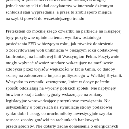
jednak strony taki układ oscylatorów w interwale dziennym
schłodził stan wyprzedania, a przez to zrobił sporo miejsca
na szybki powrót do wcześniejszego trendu.
Pretekstem do mocniejszego czwartku na parkiecie na Książęcej
były pozytywne opinie na temat wyników ostatniego
posiedzenia FED w bieżącym roku, jak również doniesienia
o zdecydowanej woli uniknięcia w bieżącym roku dodatkowej
konfrontacji na handlowej linii Waszyngton-Pekin. Pozytywnie
mogły wpłynąć również sondaże wskazujące na możliwość
zdobycia przez torysów większości w Izbie Gmin, co dałoby
szansę na zakończenie impasu politycznego w Wielkiej Brytanii.
Wszystko to czynniki zewnętrzne, które w dosyć pośredni
sposób oddziałują na wyceny polskich spółek. Nie napłynęły
bowiem z kraju żadne sygnały wskazujące na zmiany
legislacyjne wprowadzające prorynkowe rozwiązania. Nie
usłyszeliśmy o pomysłach na stymulację strony podażowej
rynku dóbr i usług, co uruchomiłoby inwestycyjnie szybko
rosnące zasoby gotówki na rachunkach bankowych
przedsiębiorstw. Nie dotarły żadne doniesienia o energicznych