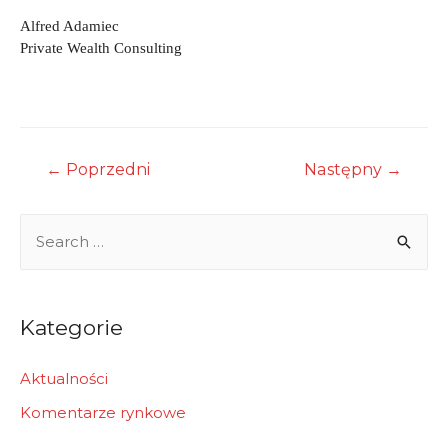
Alfred Adamiec
Private Wealth Consulting
Nawigacja
←
Poprzedni
Następny
→
wpisu
S
e
a
r
Kategorie
c
h
Aktualności
f
Komentarze rynkowe
o