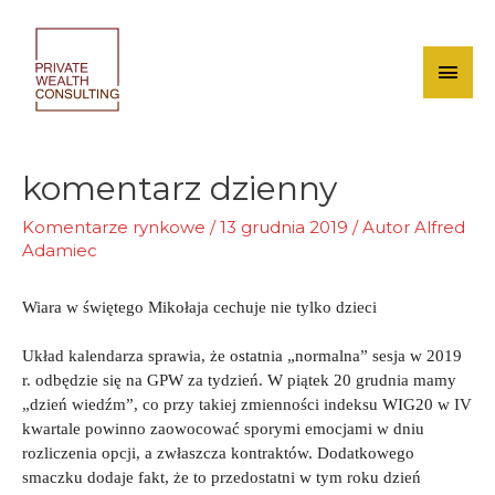
Skip
to
content
Mai
Men
komentarz dzienny
Komentarze rynkowe
/
13 grudnia 2019
/ Autor
Alfred
Adamiec
Wiara w świętego Mikołaja cechuje nie tylko dzieci
Układ kalendarza sprawia, że ostatnia „normalna” sesja w 2019
r. odbędzie się na GPW za tydzień. W piątek 20 grudnia mamy
„dzień wiedźm”, co przy takiej zmienności indeksu WIG20 w IV
kwartale powinno zaowocować sporymi emocjami w dniu
rozliczenia opcji, a zwłaszcza kontraktów. Dodatkowego
smaczku dodaje fakt, że to przedostatni w tym roku dzień