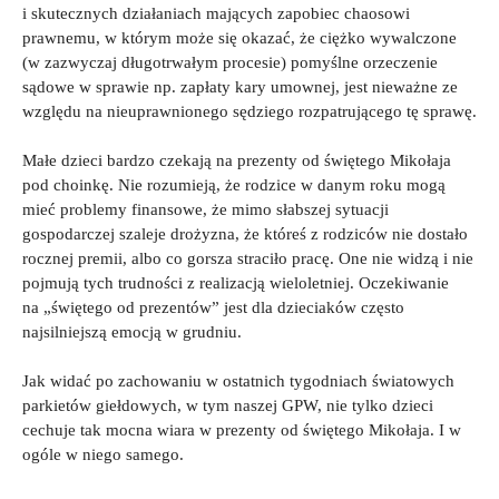
i skutecznych działaniach mających zapobiec chaosowi
prawnemu, w którym może się okazać, że ciężko wywalczone
(w zazwyczaj długotrwałym procesie) pomyślne orzeczenie
sądowe w sprawie np. zapłaty kary umownej, jest nieważne ze
względu na nieuprawnionego sędziego rozpatrującego tę sprawę.
Małe dzieci bardzo czekają na prezenty od świętego Mikołaja
pod choinkę. Nie rozumieją, że rodzice w danym roku mogą
mieć problemy finansowe, że mimo słabszej sytuacji
gospodarczej szaleje drożyzna, że któreś z rodziców nie dostało
rocznej premii, albo co gorsza straciło pracę. One nie widzą i nie
pojmują tych trudności z realizacją wieloletniej. Oczekiwanie
na „świętego od prezentów” jest dla dzieciaków często
najsilniejszą emocją w grudniu.
Jak widać po zachowaniu w ostatnich tygodniach światowych
parkietów giełdowych, w tym naszej GPW, nie tylko dzieci
cechuje tak mocna wiara w prezenty od świętego Mikołaja. I w
ogóle w niego samego.