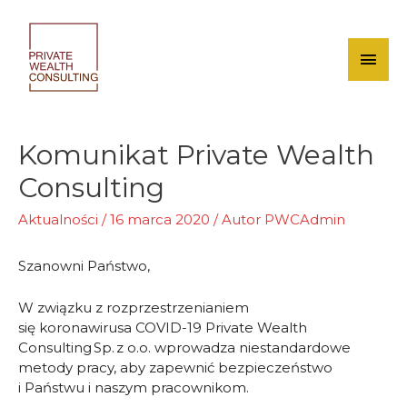
Skip
to
content
Mai
Men
Komunikat Private Wealth
Consulting
Aktualności
/
16 marca 2020
/ Autor
PWCAdmin
Szanowni Państwo,
W związku z rozprzestrzenianiem
się koronawirusa COVID-19 Private Wealth
Consulting Sp. z o.o. wprowadza niestandardowe
metody pracy, aby zapewnić bezpieczeństwo
i Państwu i naszym pracownikom.