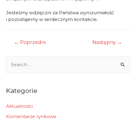
Jesteśmy wdzięczni za Państwa wyrozumiałość
i pozostajemy w serdecznym kontakcie.
Nawigacja
←
Poprzedni
Następny
→
wpisu
S
e
a
r
Kategorie
c
h
Aktualności
f
Komentarze rynkowe
o
r