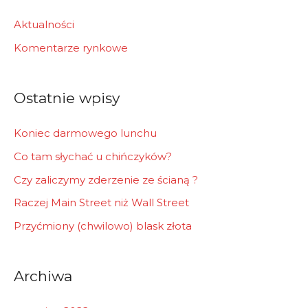
c
h
Aktualności
f
Komentarze rynkowe
o
r
Ostatnie wpisy
:
Koniec darmowego lunchu
Co tam słychać u chińczyków?
Czy zaliczymy zderzenie ze ścianą ?
Raczej Main Street niż Wall Street
Przyćmiony (chwilowo) blask złota
Archiwa