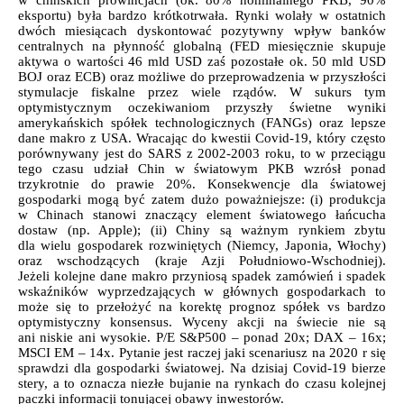
eksportu) była bardzo krótkotrwała. Rynki wolały w ostatnich
dwóch miesiącach dyskontować pozytywny wpływ banków
centralnych na płynność globalną (FED miesięcznie skupuje
aktywa o wartości 46 mld USD zaś pozostałe ok. 50 mld USD
BOJ oraz ECB) oraz możliwe do przeprowadzenia w przyszłości
stymulacje fiskalne przez wiele rządów. W sukurs tym
optymistycznym oczekiwaniom przyszły świetne wyniki
amerykańskich spółek technologicznych (FANGs) oraz lepsze
dane makro z USA. Wracając do kwestii Covid-19
, który często
porównywany jest do SARS z 2002-2003 roku, to w przeciągu
tego czasu udział Chin w światowym PKB wzrósł ponad
trzykrotnie do prawie 20%. Konsekwencje dla światowej
gospodarki mogą być zatem dużo poważniejsze: (i) produkcja
w Chinach stanowi znaczący element światowego łańcucha
dostaw (np. Apple); (ii) Chiny są ważnym rynkiem zbytu
dla wielu gospodarek rozwiniętych (Niemcy, Japonia, Włochy)
oraz wschodzących (kraje Azji Południowo-Wschodniej).
Jeżeli kolejne dane makro przyniosą spadek zamówień i spadek
wskaźników wyprzedzających w głównych gospodarkach to
może się to przełożyć na korektę prognoz spółek vs bardzo
optymistyczny konsensus.
Wyceny akcji na świecie nie są
ani niskie ani wysokie.
P/E S&P500 – ponad 20x; DAX – 16x;
MSCI EM – 14x.
Pytanie jest raczej jaki scenariusz na 2020 r się
sprawdzi dla gospodarki światowej. Na dzisiaj Covid-19 bierze
stery, a to oznacza niezłe bujanie na rynkach do czasu kolejnej
paczki informacji tonującej obawy inwestorów.