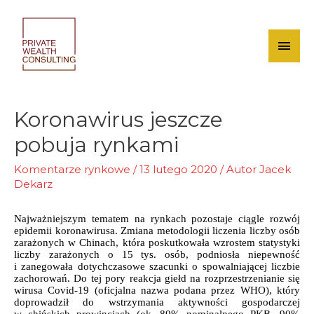
Skip
to
content
Mai
Men
Koronawirus jeszcze
pobuja rynkami
Komentarze rynkowe
/
13 lutego 2020
/ Autor
Jacek
Dekarz
Najważniejszym tematem na rynkach pozostaje ciągle rozwój
epidemii koronawirusa. Zmiana metodologii liczenia liczby osób
zarażonych w Chinach, która poskutkowała wzrostem statystyki
liczby zarażonych o 15 tys. osób, podniosła niepewność
i zanegowała dotychczasowe szacunki o spowalniającej liczbie
zachorowań. Do tej pory reakcja giełd na rozprzestrzenianie się
wirusa Covid-19 (oficjalna nazwa podana przez WHO), który
doprowadził do wstrzymania aktywności gospodarczej
w chińskich prowincjach (ok. 80% nominalnego PKB, 90%