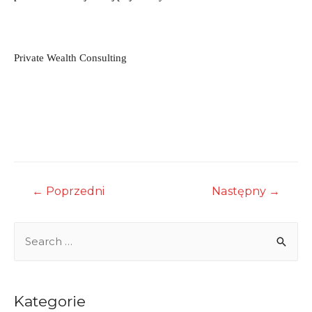
Private Wealth Consulting
Nawigacja
←
Poprzedni
Następny
→
wpisu
S
e
a
r
Kategorie