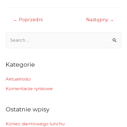
Nawigacja
←
Poprzedni
Następny
→
wpisu
S
e
a
r
Kategorie
c
h
Aktualności
f
Komentarze rynkowe
o
r
Ostatnie wpisy
:
Koniec darmowego lunchu