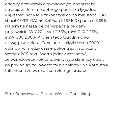
odczyty przeważyły o gwałtownym pogorszeniu
nastrojów. Pomimo dobrego początku tygodnia
większość indeksów zakończyła go na minusach. DAX
stracił 4,09%, CAC40 3,49%, a FTSE100 spadło o 3,69%.
Na tym tle nasza giełda wypadała całkiem
przyzwoicie. WIG20 stracił 2,36%, mWIG40 2,26%,
a sWIG80 2,00%. Królem tego tygodnia było
niewątpliwie złoto. Cena uncji zbliżyła się do 2000
dolarów, w między czasie pokonując historyczny
szczyt z 2011 roku. Warto jednak zaznaczyć,
że wzrostowi cen złota towarzyszysz słabnący dolar,
co powoduje, że inwestorzy niedolarowi nie korzystają
tak mocno ze wzrostu cen złotego kruszcu.
Piotr Banasiewicz, Private Wealth Consulting.