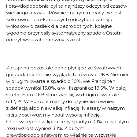
i prawdopodobnie był to najniższy odczyt od czasów
wielkiego kryzysu. Również na rynku pracy nie jest
kolorowo. Po rekordowych odczytach w maju
wniosków o zasiłek dla bezrobotnych, kolejne
tygodnie przynosiły systematyczny spadek. Ostatni
odczyt wskazał ponowny wzrost.
Parząc na pozostałe dane płynące ze światowych
gospodarek też nie wygląda to różowo. PKB Niemiec
w drugim kwartale spadło o 10%, we Francji ten
spadek wyniósł 13,8%, a w Hiszpanii aż 18,5%. W całej
strefie Euro PKB skurczyło się w drugim kwartale
o 12,1%. W Europie mamy do czynienia również
z deflacją albo niewielką inflacją. Niestety w naszym
kraju obserwujemy nadal wysoką inflację.
Choć wstępnie w lipcu ceny spadły o 0,1% to w całym
roku wzrost wyniósł 3,1%. Z dużym
prawdopodobieństwem to właśnie te wszystkie