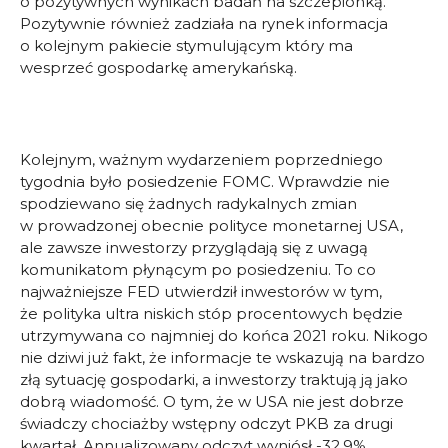
o pozytywnych wynikach badań na szczepionką.
Pozytywnie również zadziała na rynek informacja
o kolejnym pakiecie stymulującym który ma
wesprzeć gospodarkę amerykańską.
Kolejnym, ważnym wydarzeniem poprzedniego
tygodnia było posiedzenie FOMC. Wprawdzie nie
spodziewano się żadnych radykalnych zmian
w prowadzonej obecnie polityce monetarnej USA,
ale zawsze inwestorzy przyglądają się z uwagą
komunikatom płynącym po posiedzeniu. To co
najważniejsze FED utwierdził inwestorów w tym,
że polityka ultra niskich stóp procentowych będzie
utrzymywana co najmniej do końca 2021 roku. Nikogo
nie dziwi już fakt, że informacje te wskazują na bardzo
złą sytuację gospodarki, a inwestorzy traktują ją jako
dobrą wiadomość. O tym, że w USA nie jest dobrze
świadczy chociażby wstępny odczyt PKB za drugi
kwartał. Annualizowany odczyt wyniósł -32,9%