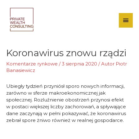
Skip
to
content
Mai
Men
Koronawirus znowu rządzi
Komentarze rynkowe
/
3 sierpnia 2020
/ Autor
Piotr
Banasiewicz
Ubiegły tydzień przyniósł sporo nowych informacji,
zarówno w sferze makroekonomicznej jak
społecznej. Rozluźnienie obostrzeń przynosi efekt
w postaci większej liczby zachorowań, a spływające
dane zaczynają w pełni pokazywać, że koronawirus
zebrał spore żniwo również w realnej gospodarce.