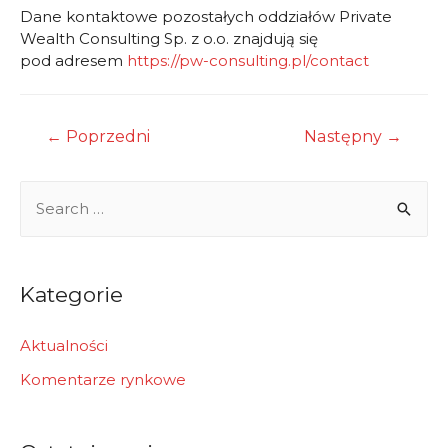
Dane kontaktowe pozostałych oddziałów Private
Wealth Consulting Sp. z o.o. znajdują się
pod adresem
https://pw-consulting.pl/contact
Nawigacja
←
Poprzedni
Następny
→
wpisu
S
e
a
r
Kategorie
c
h
Aktualności
f
Komentarze rynkowe
o
r