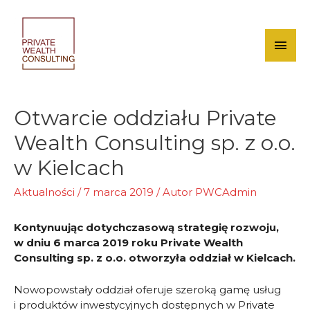
Skip
to
content
Mai
Men
Otwarcie oddziału Private
Wealth Consulting sp. z o.o.
w Kielcach
Aktualności
/
7 marca 2019
/ Autor
PWCAdmin
Kontynuując dotychczasową strategię rozwoju,
w dniu 6 marca 2019 roku Private Wealth
Consulting sp. z o.o. otworzyła oddział w Kielcach.
Nowopowstały oddział oferuje szeroką gamę usług
i produktów inwestycyjnych dostępnych w Private