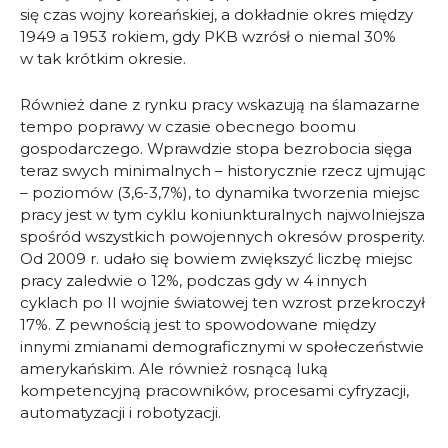
się czas wojny koreańskiej, a dokładnie okres między
1949 a 1953 rokiem, gdy PKB wzrósł o niemal 30%
w tak krótkim okresie.
Również dane z rynku pracy wskazują na ślamazarne
tempo poprawy w czasie obecnego boomu
gospodarczego. Wprawdzie stopa bezrobocia sięga
teraz swych minimalnych – historycznie rzecz ujmując
– poziomów (3,6-3,7%), to dynamika tworzenia miejsc
pracy jest w tym cyklu koniunkturalnych najwolniejsza
spośród wszystkich powojennych okresów prosperity.
Od 2009 r. udało się bowiem zwiększyć liczbę miejsc
pracy zaledwie o 12%, podczas gdy w 4 innych
cyklach po II wojnie światowej ten wzrost przekroczył
17%. Z pewnością jest to spowodowane między
innymi zmianami demograficznymi w społeczeństwie
amerykańskim. Ale również rosnącą luką
kompetencyjną pracowników, procesami cyfryzacji,
automatyzacji i robotyzacji.