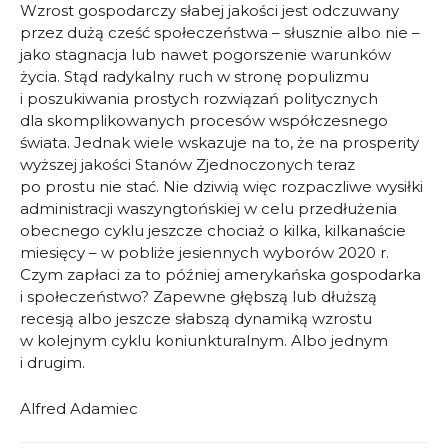
Wzrost gospodarczy słabej jakości jest odczuwany
przez dużą cześć społeczeństwa – słusznie albo nie –
jako stagnacja lub nawet pogorszenie warunków
życia. Stąd radykalny ruch w stronę populizmu
i poszukiwania prostych rozwiązań politycznych
dla skomplikowanych procesów współczesnego
świata. Jednak wiele wskazuje na to, że na prosperity
wyższej jakości Stanów Zjednoczonych teraz
po prostu nie stać. Nie dziwią więc rozpaczliwe wysiłki
administracji waszyngtońskiej w celu przedłużenia
obecnego cyklu jeszcze chociaż o kilka, kilkanaście
miesięcy – w pobliże jesiennych wyborów 2020 r.
Czym zapłaci za to później amerykańska gospodarka
i społeczeństwo? Zapewne głębszą lub dłuższą
recesją albo jeszcze słabszą dynamiką wzrostu
w kolejnym cyklu koniunkturalnym. Albo jednym
i drugim.
Alfred Adamiec