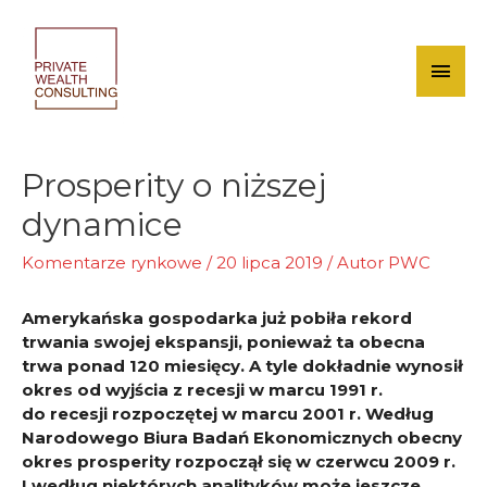
Skip
to
content
Mai
Men
Prosperity o niższej
dynamice
Komentarze rynkowe
/
20 lipca 2019
/ Autor
PWC
Amerykańska gospodarka już pobiła rekord
trwania swojej ekspansji, ponieważ ta obecna
trwa ponad 120 miesięcy. A tyle dokładnie wynosił
okres od wyjścia z recesji w marcu 1991 r.
do recesji rozpoczętej w marcu 2001 r. Według
Narodowego Biura Badań Ekonomicznych obecny
okres prosperity rozpoczął się w czerwcu 2009 r.
I według niektórych analityków może jeszcze