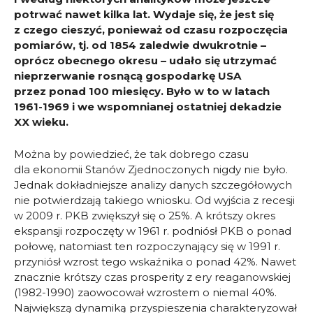
potrwać nawet kilka lat. Wydaje się, że jest się
z czego cieszyć, ponieważ od czasu rozpoczęcia
pomiarów, tj. od 1854 zaledwie dwukrotnie –
oprócz obecnego okresu – udało się utrzymać
nieprzerwanie rosnącą gospodarkę USA
przez ponad 100 miesięcy. Było w to w latach
1961-1969 i we wspomnianej ostatniej dekadzie
XX wieku.
Można by powiedzieć, że tak dobrego czasu
dla ekonomii Stanów Zjednoczonych nigdy nie było.
Jednak dokładniejsze analizy danych szczegółowych
nie potwierdzają takiego wniosku. Od wyjścia z recesji
w 2009 r. PKB zwiększył się o 25%. A krótszy okres
ekspansji rozpoczęty w 1961 r. podniósł PKB o ponad
połowę, natomiast ten rozpoczynający się w 1991 r.
przyniósł wzrost tego wskaźnika o ponad 42%. Nawet
znacznie krótszy czas prosperity z ery reaganowskiej
(1982-1990) zaowocował wzrostem o niemal 40%.
Największą dynamiką przyspieszenia charakteryzował