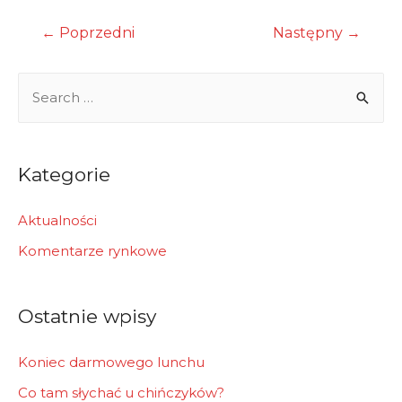
Nawigacja
←
Poprzedni
Następny
→
wpisu
S
e
a
r
Kategorie
c
h
Aktualności
f
Komentarze rynkowe
o
r
Ostatnie wpisy
:
Koniec darmowego lunchu
Co tam słychać u chińczyków?