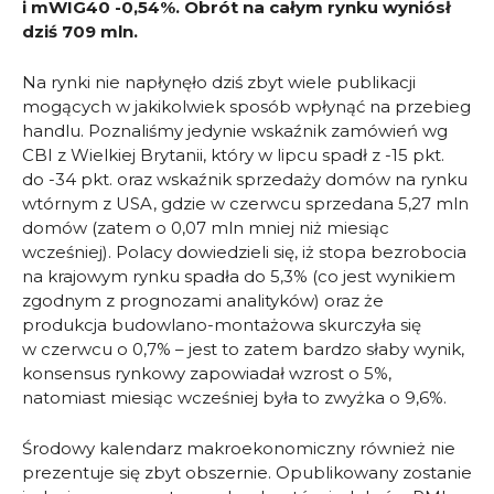
i mWIG40 -0,54%. Obrót na całym rynku wyniósł
dziś 709 mln.
Na rynki nie napłynęło dziś zbyt wiele publikacji
mogących w jakikolwiek sposób wpłynąć na przebieg
handlu. Poznaliśmy jedynie wskaźnik zamówień wg
CBI z Wielkiej Brytanii, który w lipcu spadł z -15 pkt.
do -34 pkt. oraz wskaźnik sprzedaży domów na rynku
wtórnym z USA, gdzie w czerwcu sprzedana 5,27 mln
domów (zatem o 0,07 mln mniej niż miesiąc
wcześniej). Polacy dowiedzieli się, iż stopa bezrobocia
na krajowym rynku spadła do 5,3% (co jest wynikiem
zgodnym z prognozami analityków) oraz że
produkcja budowlano-montażowa skurczyła się
w czerwcu o 0,7% – jest to zatem bardzo słaby wynik,
konsensus rynkowy zapowiadał wzrost o 5%,
natomiast miesiąc wcześniej była to zwyżka o 9,6%.
Środowy kalendarz makroekonomiczny również nie
prezentuje się zbyt obszernie. Opublikowany zostanie