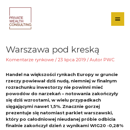
Skip
to
content
Mai
Men
Warszawa pod kreską
Komentarze rynkowe
/
23 lipca 2019
/ Autor
PWC
Handel na większości rynkach Europy w gruncie
rzeczy powiewał dziś nudą, niemniej w finalnym
rozrachunku inwestorzy nie powinni mieć
powodów do narzekań – notowania zakończyły
się dziś wzrostami, w wielu przypadkach
sięgającymi nawet 1,5%. Znacznie gorzej
prezentuje się natomiast parkiet warszawski,
który po całodniowej nieudanej próbie odbicia
finalnie zakończył dzień z wynikami WIG20 -0,28%