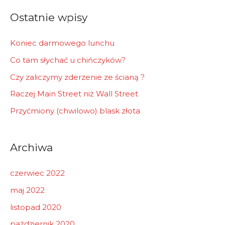
r
Ostatnie wpisy
:
Koniec darmowego lunchu
Co tam słychać u chińczyków?
Czy zaliczymy zderzenie ze ścianą ?
Raczej Main Street niż Wall Street
Przyćmiony (chwilowo) blask złota
Archiwa
czerwiec 2022
maj 2022
listopad 2020
październik 2020