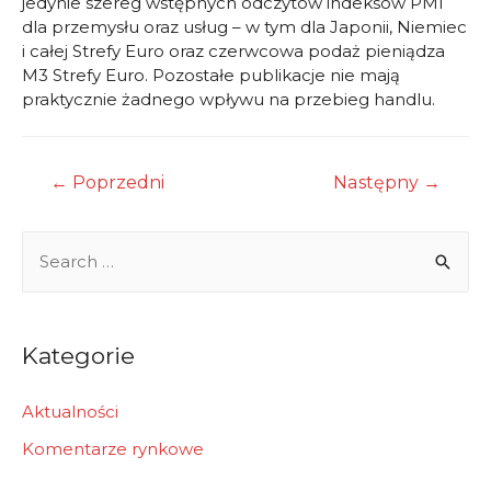
jedynie szereg wstępnych odczytów indeksów PMI
dla przemysłu oraz usług – w tym dla Japonii, Niemiec
i całej Strefy Euro oraz czerwcowa podaż pieniądza
M3 Strefy Euro. Pozostałe publikacje nie mają
praktycznie żadnego wpływu na przebieg handlu.
Nawigacja
←
Poprzedni
Następny
→
wpisu
S
e
a
r
Kategorie
c
h
Aktualności
f
Komentarze rynkowe
o