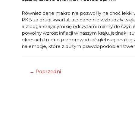
Również dane makro nie pozwoliły na choć lekki 
PKB za drugi kwartał, ale dane nie wzbudziły wię
a z pogarszającymi się odczytami mamy do czynien
powolny wzrost inflacji w naszym kraju, jednak i t
okresach trudno przeprowadzać głębszą analizę 
na emocje, które z dużym prawdopodobieństwem
Nawigacja
←
Poprzedni
wpisu