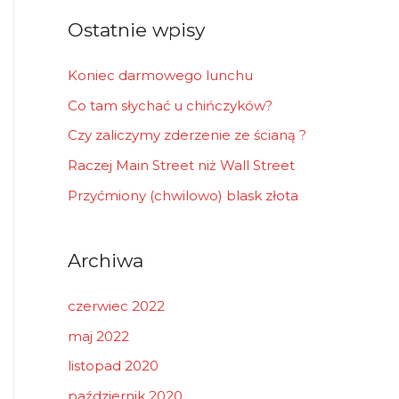
r
Ostatnie wpisy
:
Koniec darmowego lunchu
Co tam słychać u chińczyków?
Czy zaliczymy zderzenie ze ścianą ?
Raczej Main Street niż Wall Street
Przyćmiony (chwilowo) blask złota
Archiwa
czerwiec 2022
maj 2022
listopad 2020
październik 2020