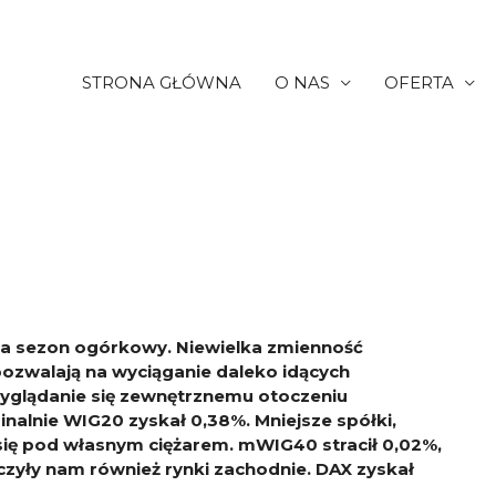
STRONA GŁÓWNA
O NAS
OFERTA
rwa sezon ogórkowy. Niewielka zmienność
ozwalają na wyciąganie daleko idących
yglądanie się zewnętrznemu otoczeniu
nalnie WIG20 zyskał 0,38%. Mniejsze spółki,
się pod własnym ciężarem. mWIG40 stracił 0,02%,
zyły nam również rynki zachodnie. DAX zyskał