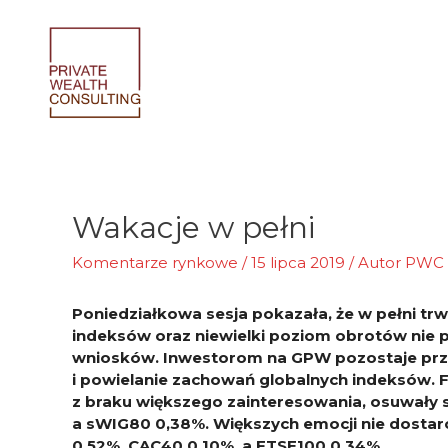
Skip
to
content
Wakacje w pełni
Komentarze rynkowe
/
15 lipca 2019
/ Autor
PWC
Poniedziałkowa sesja pokazała, że w pełni t
indeksów oraz niewielki poziom obrotów nie p
wniosków. Inwestorom na GPW pozostaje prz
i powielanie zachowań globalnych indeksów. Fi
z braku większego zainteresowania, osuwały 
a sWIG80 0,38%. Większych emocji nie dostarc
0,52%, CAC40 0,10%, a FTSE100 0,34%.