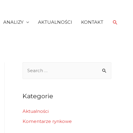
Search
ANALIZY
AKTUALNOŚCI
KONTAKT
S
e
a
r
Kategorie
c
h
Aktualności
f
Komentarze rynkowe
o