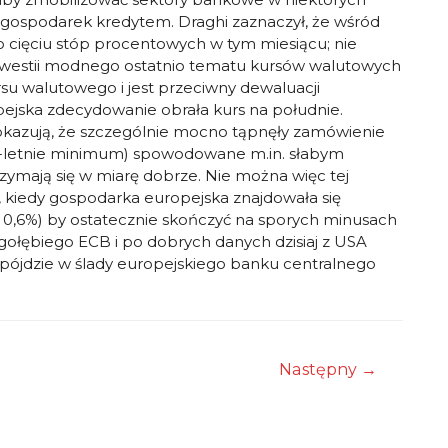
gospodarek kredytem. Draghi zaznaczył, że wśród
o cięciu stóp procentowych w tym miesiącu; nie
 kwestii modnego ostatnio tematu kursów walutowych
ursu walutowego i jest przeciwny dewaluacji
ejska zdecydowanie obrała kurs na południe.
okazują, że szczególnie mocno tąpnęły zamówienie
0-letnie minimum) spowodowane m.in. słabym
ymają się w miarę dobrze. Nie można więc tej
3, kiedy gospodarka europejska znajdowała się
AX 0,6%) by ostatecznie skończyć na sporych minusach
 gołębiego ECB i po dobrych danych dzisiaj z USA
pójdzie w ślady europejskiego banku centralnego
.
Następny
→