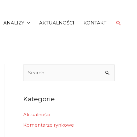
Search
ANALIZY
AKTUALNOŚCI
KONTAKT
S
e
a
r
Kategorie
c
h
Aktualności
f
Komentarze rynkowe
o