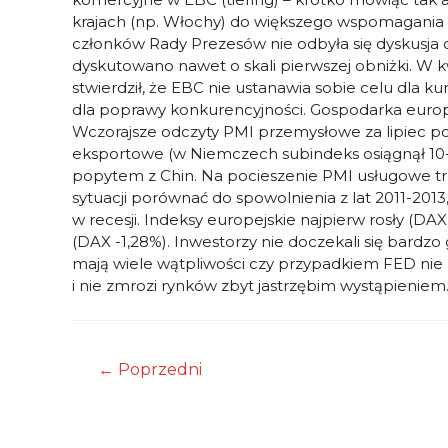
krajach (np. Włochy) do większego wspomagania 
członków Rady Prezesów nie odbyła się dyskusja 
dyskutowano nawet o skali pierwszej obniżki. W
stwierdził, że EBC nie ustanawia sobie celu dla k
dla poprawy konkurencyjności. Gospodarka europ
Wczorajsze odczyty PMI przemysłowe za lipiec p
eksportowe (w Niemczech subindeks osiągnął 1
popytem z Chin. Na pocieszenie PMI usługowe trz
sytuacji porównać do spowolnienia z lat 2011-201
w recesji. Indeksy europejskie najpierw rosły (D
(DAX -1,28%). Inwestorzy nie doczekali się bardzo
mają wiele wątpliwości czy przypadkiem FED nie 
i nie zmrozi rynków zbyt jastrzębim wystąpieniem
Nawigacja
←
Poprzedni
wpisu