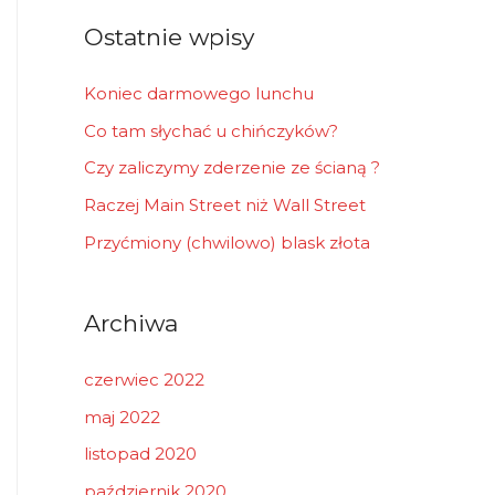
r
Ostatnie wpisy
:
Koniec darmowego lunchu
Co tam słychać u chińczyków?
Czy zaliczymy zderzenie ze ścianą ?
Raczej Main Street niż Wall Street
Przyćmiony (chwilowo) blask złota
Archiwa
czerwiec 2022
maj 2022
listopad 2020
październik 2020