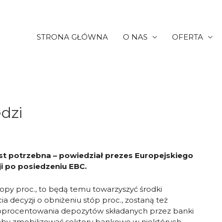
STRONA GŁÓWNA
O NAS
OFERTA
dzi
st potrzebna – powiedział prezes Europejskiego
i po posiedzeniu EBC.
stopy proc., to będą temu towarzyszyć środki
a decyzji o obniżeniu stóp proc., zostaną też
oprocentowania depozytów składanych przez banki
 aby zmobilizować sektory bankowe w niektórych