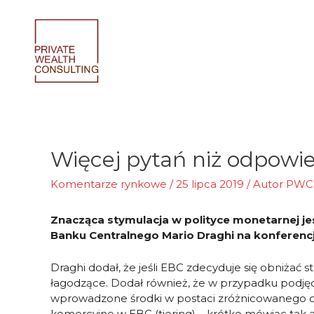
Skip
to
content
Więcej pytań niż odpowie
Komentarze rynkowe
/
25 lipca 2019
/ Autor
PWC
Znacząca stymulacja w polityce monetarnej je
Banku Centralnego Mario Draghi na konferencj
Draghi dodał, że jeśli EBC zdecyduje się obniżać 
łagodzące. Dodał również, że w przypadku podjęci
wprowadzone środki w postaci zróżnicowanego 
komercyjne w EBC (tiering) – krótko mówiąc tak