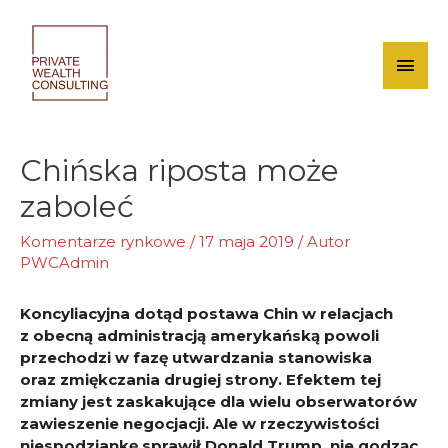
Skip
to
content
Mai
Men
Chińska riposta może
zaboleć
Komentarze rynkowe
/
17 maja 2019
/ Autor
PWCAdmin
Koncyliacyjna dotąd postawa Chin w relacjach
z obecną administracją amerykańską powoli
przechodzi w fazę utwardzania stanowiska
oraz zmiękczania drugiej strony. Efektem tej
zmiany jest zaskakujące dla wielu obserwatorów
zawieszenie negocjacji. Ale w rzeczywistości
niespodziankę sprawił Donald Trump, nie godząc