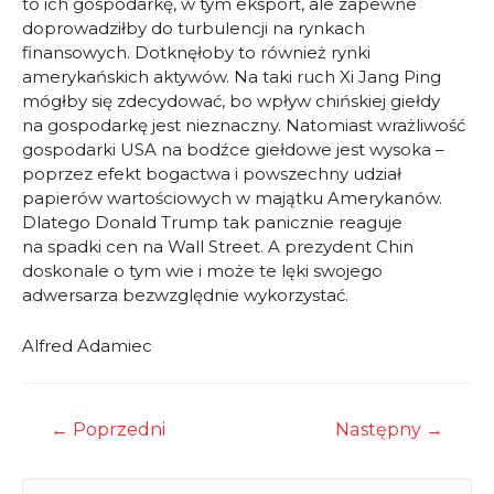
to ich gospodarkę, w tym eksport, ale zapewne
doprowadziłby do turbulencji na rynkach
finansowych. Dotknęłoby to również rynki
amerykańskich aktywów. Na taki ruch Xi Jang Ping
mógłby się zdecydować, bo wpływ chińskiej giełdy
na gospodarkę jest nieznaczny. Natomiast wrażliwość
gospodarki USA na bodźce giełdowe jest wysoka –
poprzez efekt bogactwa i powszechny udział
papierów wartościowych w majątku Amerykanów.
Dlatego Donald Trump tak panicznie reaguje
na spadki cen na Wall Street. A prezydent Chin
doskonale o tym wie i może te lęki swojego
adwersarza bezwzględnie wykorzystać.
Alfred Adamiec
Nawigacja
←
Poprzedni
Następny
→
wpisu
S