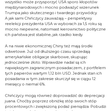
wszystko może przysporzyć USA sporo kłopotów
międzynarodowych i mocno podważyć wizerunek
Trumpa jako skutecznego i twardego przywódcy.
A jak sami Chińczycy zauważają – perspektywy
reelekcji prezydenta USA w wyborach za 1,5 roku są
mocno niepewne, natomiast kierownictwo polityczne
ich państwa jest stabilne, jak rzadko kiedy.
A na niwie ekonomicznej Chiny też mają środki
odwetowe. Już od dłuższego czasu sprzedają
amerykańskie obligacje skarbowe, skupując
jednocześnie złoto. Wprawdzie nadal są ich
największym zagranicznym posiadaczem, z portfelem
tych papierów wartym 1,12 bln USD. Jednak stan ich
posiadania w tym zakresie skurczył się w ciągu 12
miesięcy o niemal 6%.
Chińczycy mogą również doprowadzić do deprecjacji
juana. Choćby poprzez obniżkę stóp swoich stóp
procentowych i zwiększoną podaż pieniądza. Pobudzi