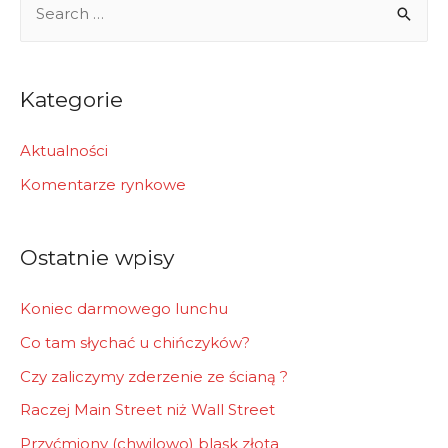
e
a
r
Kategorie
c
h
Aktualności
f
Komentarze rynkowe
o
r
Ostatnie wpisy
:
Koniec darmowego lunchu
Co tam słychać u chińczyków?
Czy zaliczymy zderzenie ze ścianą ?
Raczej Main Street niż Wall Street
Przyćmiony (chwilowo) blask złota