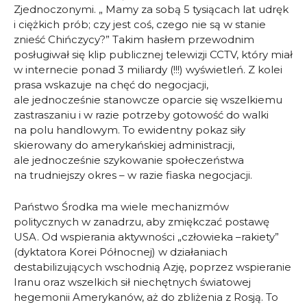
Zjednoczonymi. „ Mamy za sobą 5 tysiącach lat udręk
i ciężkich prób; czy jest coś, czego nie są w stanie
znieść Chińczycy?” Takim hasłem przewodnim
posługiwał się klip publicznej telewizji CCTV, który miał
w internecie ponad 3 miliardy (!!!) wyświetleń. Z kolei
prasa wskazuje na chęć do negocjacji,
ale jednocześnie stanowcze oparcie się wszelkiemu
zastraszaniu i w razie potrzeby gotowość do walki
na polu handlowym. To ewidentny pokaz siły
skierowany do amerykańskiej administracji,
ale jednocześnie szykowanie społeczeństwa
na trudniejszy okres – w razie fiaska negocjacji.
Państwo Środka ma wiele mechanizmów
politycznych w zanadrzu, aby zmiękczać postawę
USA. Od wspierania aktywności „człowieka –rakiety”
(dyktatora Korei Północnej) w działaniach
destabilizujących wschodnią Azję, poprzez wspieranie
Iranu oraz wszelkich sił niechętnych światowej
hegemonii Amerykanów, aż do zbliżenia z Rosją. To