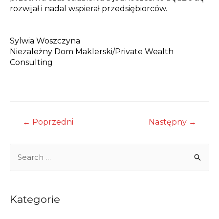
rozwijał i nadal wspierał przedsiębiorców.
Sylwia Woszczyna
Niezależny Dom Maklerski/
Private Wealth
Consulting
Nawigacja
←
Poprzedni
Następny
→
wpisu
S
e
a
r
Kategorie
c