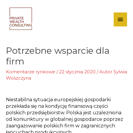
Skip
to
content
Mai
Men
Potrzebne wsparcie dla
firm
Komentarze rynkowe
/
22 stycznia 2020
/ Autor
Sylwia
Woszczyna
Niestabilna sytuacja europejskiej gospodarki
przekłada się na kondycję finansową części
polskich przedsiębiorstw. Polska jest uzależniona
od koniunktury w globalnej gospodarce poprzez
zaangażowanie polskich firm w zagranicznych
łańcuchach produkcyjnych.