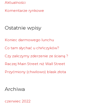
h
Aktualności
f
Komentarze rynkowe
o
r
Ostatnie wpisy
:
Koniec darmowego lunchu
Co tam słychać u chińczyków?
Czy zaliczymy zderzenie ze ścianą ?
Raczej Main Street niż Wall Street
Przyćmiony (chwilowo) blask złota
Archiwa
czerwiec 2022