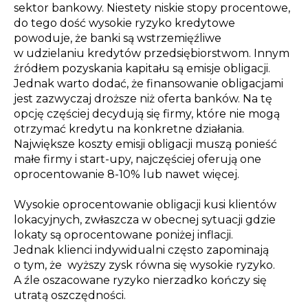
sektor bankowy. Niestety niskie stopy procentowe,
do tego dość wysokie ryzyko kredytowe
powoduje, że banki są wstrzemięźliwe
w udzielaniu kredytów przedsiębiorstwom. Innym
źródłem pozyskania kapitału są emisje obligacji.
Jednak warto dodać, że finansowanie obligacjami
jest zazwyczaj droższe niż oferta banków. Na tę
opcję częściej decydują się firmy, które nie mogą
otrzymać kredytu na konkretne działania.
Największe koszty emisji obligacji muszą ponieść
małe firmy i start-upy, najczęściej oferują one
oprocentowanie 8-10% lub nawet więcej.
Wysokie oprocentowanie obligacji kusi klientów
lokacyjnych, zwłaszcza w obecnej sytuacji gdzie
lokaty są oprocentowane poniżej inflacji.
Jednak klienci indywidualni często zapominają
o tym, że wyższy zysk równa się wysokie ryzyko.
A źle oszacowane ryzyko nierzadko kończy się
utratą oszczędności.