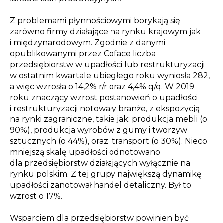
Z problemami płynnościowymi borykają się
zarówno firmy działające na rynku krajowym jak
i międzynarodowym. Zgodnie z danymi
opublikowanymi przez Coface liczba
przedsiębiorstw w upadłości lub restrukturyzacji
w ostatnim kwartale ubiegłego roku wyniosła 282,
a więc wzrosła o 14,2% r/r oraz 4,4% q/q. W 2019
roku znaczący wzrost postanowień o upadłości
i restrukturyzacji notowały branże, z ekspozycją
na rynki zagraniczne, takie jak: produkcja mebli (o
90%), produkcja wyrobów z gumy i tworzyw
sztucznych (o 44%), oraz transport (o 30%). Nieco
mniejszą skalę upadłości odnotowano
dla przedsiębiorstw działających wyłącznie na
rynku polskim. Z tej grupy największą dynamikę
upadłości zanotował handel detaliczny. Był to
wzrost o 17%.
Wsparciem dla przedsiębiorstw powinien być