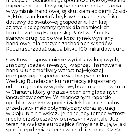
miesiącach osłabienie gospodarcze było wywołane
napięciami handlowymi, tym razem
ograniczenia
w wymianie handlowej są skutkiem epidemii Covid-
19, która zamknęła fabryki w Chinach i zakłóciła
dostawy do światowej gospodarki. Ten kraj
azjatycki to ogromny rynek dla niemieckich
firm. Poza Unią Europejską Państwo Środka
stanowi drugi co do wielkości rynek wymiany
handlowej dla naszych zachodnich sąsiadów.
Roczna sprzedaż osiąga blisko 100 miliardów euro.
Gwałtowne spowolnienie wydatków krajowych,
znaczny spadek inwestycji w sprzęt i hamowanie
handlu uniemożliwiły wzrost największej
europejskiej gospodarce w ubiegłym roku.
Według Bundesbanku niemieccy eksporterzy
odnotują straty w wyniku wybuchu koronawirusa
w Chinach, który grozi zakłóceniem globalnych
łańcuchów dostaw. W miesięcznym raporcie
opublikowanym w poniedziałek bank centralny
przedstawił mało optymistyczny obraz sytuacji
w kraju. Nic nie wskazuje na to, aby tempo wzrostu
mogło przyśpieszyć w pierwszym kwartale.
Już
teraz największe europejskie firmy analizują, w jaki
sposób epidemia uderza w ich działalność. Część