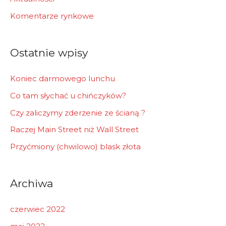
f
Komentarze rynkowe
o
r
Ostatnie wpisy
:
Koniec darmowego lunchu
Co tam słychać u chińczyków?
Czy zaliczymy zderzenie ze ścianą ?
Raczej Main Street niż Wall Street
Przyćmiony (chwilowo) blask złota
Archiwa
czerwiec 2022