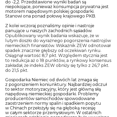
do -2,2. Przedstawione wyniki badań są
niepokojące, ponieważ konsumpcja prywatna jest
motorem napędowym polskiej gospodarki.
Stanowi ona ponad połowę krajowego PKB.
Z kolei wczoraj poznaliśmy opinie i nastroje
panujące u naszych zachodnich sąsiadów.
Opublikowany wynik badania wskazuje, że w
lutym doszło do wyraźnego pogorszenia nastrojów
niemieckich finansistów. Wskaźnik ZEW odnotował
spadek znacznie głębszy od oczekiwań rynku.
Osiągnął wartość 8,7 pkt. Względem stycznia jest
to redukcja aż o 18 punktów, a r
ynkowy konsensus
zakładał, że indeks ZEW obniży się tylko z 26,7 pkt.
do 21,5 pkt.
Gospodarka Niemiec od dwóch lat zmaga się
z pogorszeniem koniunktury. Najbardziej odczuł
to sektor motoryzacyjny, który jest główną siłą
napędową niemieckiej gospodarki. Problemy
producentów samochodów spowodowane
zaostrzeniem normy spalin i spadkiem popytu
w Chinach przełożyły się na głęboką recesję
w całym sektorze przemysłowym. W ostatnich