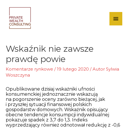
Skip
to
content
Mai
Men
Wskaźnik nie zawsze
prawdę powie
Komentarze rynkowe
/
19 lutego 2020
/ Autor
Sylwia
Woszczyna
Opublikowane dzisiaj wskaźniki ufności
konsumenckiej jednoznacznie wskazują
na pogorszenie oceny zarówno bieżącej, jak
i przyszłej
sytuacji finansowej polskich
gospodarstw domowych
. Wskaźnik
opisujący
obecne tendencje konsumpcji indywidualnej
pokazuje spadek z 3,7 do 1,3. Indeks
wyprzedzający również odnotował redukcję z -0,6