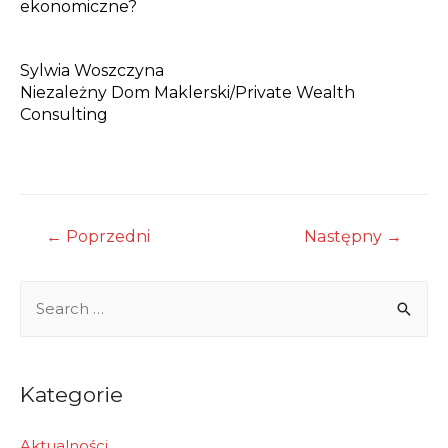
ekonomiczne?
Sylwia Woszczyna
Niezależny Dom Maklerski/
Private Wealth
Consulting
Nawigacja
←
Poprzedni
Następny
→
wpisu
S
e
a
r
Kategorie
c
h
Aktualności