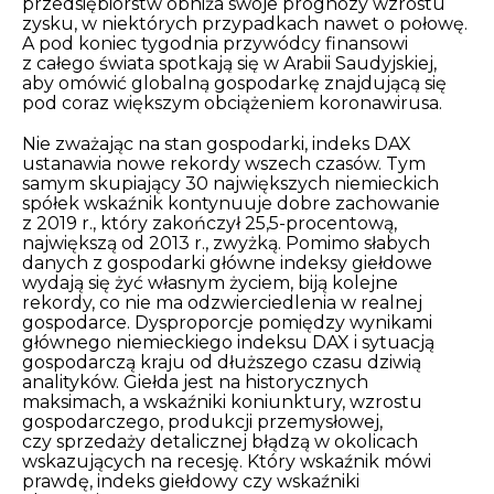
przedsiębiorstw obniża swoje prognozy wzrostu
zysku, w niektórych przypadkach nawet o połowę.
A pod koniec tygodnia przywódcy finansowi
z całego świata spotkają się w Arabii Saudyjskiej,
aby omówić globalną gospodarkę znajdującą się
pod coraz większym obciążeniem koronawirusa.
Nie zważając na stan gospodarki, indeks DAX
ustanawia nowe rekordy wszech czasów. Tym
samym skupiający 30 największych niemieckich
spółek wskaźnik kontynuuje dobre zachowanie
z 2019 r., który zakończył 25,5-procentową,
największą od 2013 r., zwyżką. Pomimo słabych
danych z gospodarki główne indeksy giełdowe
wydają się żyć własnym życiem, biją kolejne
rekordy, co nie ma odzwierciedlenia w realnej
gospodarce. Dysproporcje pomiędzy wynikami
głównego niemieckiego indeksu DAX i sytuacją
gospodarczą kraju od dłuższego czasu dziwią
analityków. Giełda jest na historycznych
maksimach, a wskaźniki koniunktury, wzrostu
gospodarczego, produkcji przemysłowej,
czy sprzedaży detalicznej błądzą w okolicach
wskazujących na recesję. Który wskaźnik mówi
prawdę, indeks giełdowy czy wskaźniki