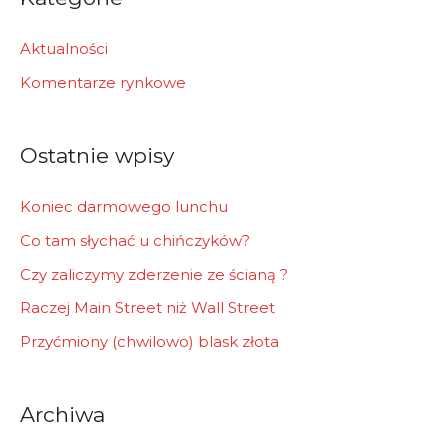
c
h
Aktualności
f
Komentarze rynkowe
o
r
Ostatnie wpisy
:
Koniec darmowego lunchu
Co tam słychać u chińczyków?
Czy zaliczymy zderzenie ze ścianą ?
Raczej Main Street niż Wall Street
Przyćmiony (chwilowo) blask złota
Archiwa