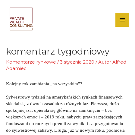
Skip
to
content
Mai
Men
komentarz tygodniowy
Komentarze rynkowe
/
3 stycznia 2020
/ Autor
Alfred
Adamiec
Kolejny rok zarabiania „na wszystkim”?
Sylwestrowy tydzień na amerykańskich rynkach finansowych
składał się z dwóch zasadniczo różnych faz. Pierwsza, dużo
spokojniejsza, opierała się głównie na zamknięciu – bez
większych emocji – 2019 roku, nabyciu praw zarządzających
funduszami do rocznych premii za wyniki i … przygotowaniu
do sylwestrowej zabawy. Druga, już w nowym roku, podniosła