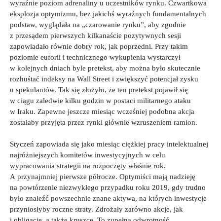
wyraźnie poziom adrenaliny u uczestników rynku. Czwartkowa
eksplozja optymizmu, bez jakichś wyraźnych fundamentalnych
podstaw, wyglądała na „czarowanie rynku”, aby zgodnie
z przesądem pierwszych kilkanaście pozytywnych sesji
zapowiadało równie dobry rok, jak poprzedni. Przy takim
poziomie euforii i technicznego wykupienia wystarczył
w kolejnych dniach byle pretekst, aby można było skutecznie
rozhuśtać indeksy na Wall Street i zwiększyć potencjał zysku
u spekulantów. Tak się złożyło, że ten pretekst pojawił się
w ciągu zaledwie kilku godzin w postaci militarnego ataku
w Iraku. Zapewne jeszcze miesiąc wcześniej podobna akcja
zostałaby przyjęta przez rynki głównie wzruszeniem ramion.
Styczeń zapowiada się jako miesiąc ciężkiej pracy intelektualnej
najróżniejszych komitetów inwestycyjnych w celu
wypracowania strategii na rozpoczęty właśnie rok.
A przynajmniej pierwsze półrocze. Optymiści mają nadzieję
na powtórzenie niezwykłego przypadku roku 2019, gdy trudno
było znaleźć powszechnie znane aktywa, na których inwestycje
przyniosłyby roczne straty. Zdrożały zarówno akcje, jak
i obligacje, a także kruszce. To zupełna odwrotność