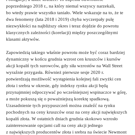
poprzedniego 2018 r., na który niemal wszyscy narzekali,
bo wtedy prawie wszystko taniało. Wiele wskazuje na to, że te
dwa fenomeny (lata 2018 i 2019) chyba wyczerpały pulę
niezwykłości na najbliższy okres i teraz dojdzie do powrotu
klasycznych zależności (korelacji) między poszczególnymi
klasami aktywów.
Zapowiedzią takiego właśnie powrotu może być coraz bardziej
dynamiczny w końcu grudnia wzrost cen kruszców i kursów
akcji kopalń tych surowców, gdy siła wzrostów na Wall Street
wyraźnie przygasła. Również pierwsze sesje 2020 r.
potwierdzają możliwość wystąpienia kolejnej fali zwyżki cen
złota i srebra w okresie, gdy indeksy rynku akcji będą
przynajmniej odpoczywać po wcześniejszej wspinaczce w górę,
a może pokuszą się o poważniejszą korektę spadkową.
Uzasadnienie tych przypuszczeń można znaleźć na rynku
pochodnych na ceny kruszców oraz na ceny akcji największych
kopalń złota. W ostatnich dniach grudnia skokowo wzrosło
zainteresowanie opcjami call na ceny akcji jednego
z największych producentów złota i srebra na świecie Newmont