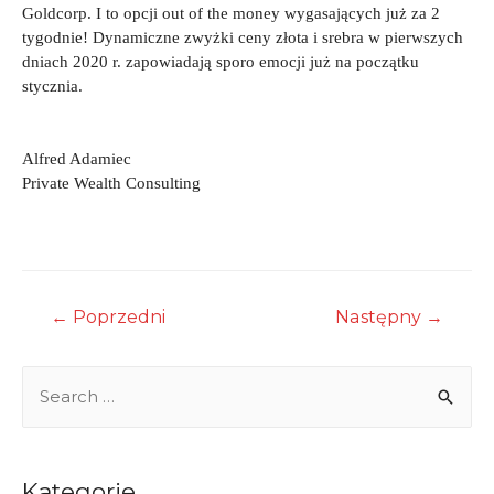
Goldcorp. I to opcji out of the money wygasających już za 2
tygodnie! Dynamiczne zwyżki ceny złota i srebra w pierwszych
dniach 2020 r. zapowiadają sporo emocji już na początku
stycznia.
Alfred Adamiec
Private Wealth Consulting
Nawigacja
←
Poprzedni
Następny
→
wpisu
S
e
a
r
Kategorie